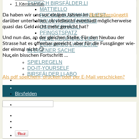
TYPISCH BIRSFÄLDER.LI
1 Kommentar
MATTIELLO
Da haben wir uns vor eini­gen Jah­ren im
Birs­fäl­der­pünggt­li
RUDOLF BUSS­MANN LIEST…
dar­über unter­hal­ten, ob viel­leicht even­tu­ell mög­li­cher­wei­se
ADVÄNTSKALÄNDER.LI
qua­si das Geld nicht mehr gereicht hat?
OSCHTERHÄS.LI
PFINGST­SPATZ
Und nun das, an der glei­chen Stel­le. Für den Neu­bau der
RENÉ REGEN­ASS LIEST…
Stras­se hat es offen­bar gereicht, aber für die Fuss­gän­ger wie­
ECK­HARDS LYRIK­ECKE
der ein­mal nicht 🙄
IN EIGE­NER SACHE
Nur ein biss­chen Fort­schritt …
SO GOOT’S
SPIEL­RE­GELN
DO-IT-YOUR­S­ELF
BIRSFÄLDER.LI-ABO
Als pdf speichern, drucken oder per E-Mail verschicken?
SHOUT­BOX
Birsfelden