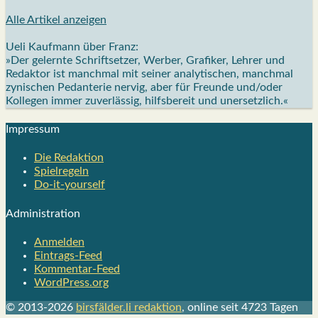
Alle Artikel anzeigen
Ueli Kaufmann über Franz:
»Der gelernte Schriftsetzer, Werber, Grafiker, Lehrer und
Redaktor ist manchmal mit seiner analytischen, manchmal
zynischen Pedanterie nervig, aber für Freunde und/oder
Kollegen immer zuverlässig, hilfsbereit und unersetzlich.«
Impres­sum
Die Redak­ti­on
Spiel­re­geln
Do-it-your­s­elf
Admi­nis­tra­ti­on
Anmelden
Eintrags-Feed
Kommentar-Feed
WordPress.org
© 2013-2026
birsfälder.li redaktion
, online seit 4723 Tagen