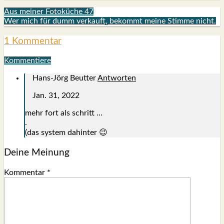
Aus meiner Fotoküche 47
Wer mich für dumm verkauft, bekommt meine Stimme nicht.
1 Kommentar
Kommentiere
Hans-Jörg Beutter
Antworten
Jan. 31, 2022
mehr fort als schritt …
.
(das sys­tem dahin­ter 😉
Deine Meinung
Kommentar
*