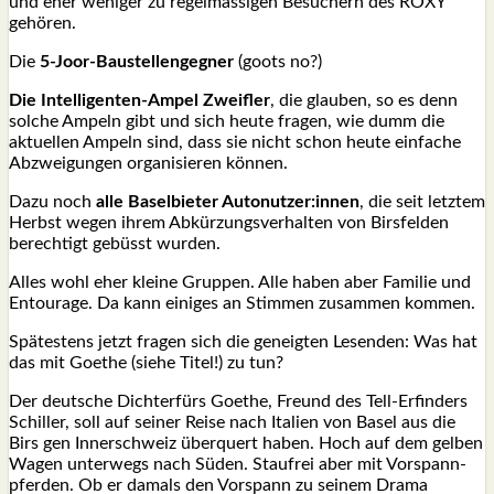
und eher weni­ger zu regel­mäs­si­gen Besu­chern des ROXY
gehö­ren.
Die
5‑Jo­or-Bau­stel­len­geg­ner
(goots no?)
Die Intel­li­gen­ten-Ampel Zweif­ler
, die glau­ben, so es denn
sol­che Ampeln gibt und sich heu­te fra­gen, wie dumm die
aktu­el­len Ampeln sind, dass sie nicht schon heu­te ein­fa­che
Abzwei­gun­gen orga­ni­sie­ren kön­nen.
Dazu noch
alle Basel­bie­ter Autonutzer:innen
, die seit letz­tem
Herbst wegen ihrem Abkür­zungs­ver­hal­ten von Birs­fel­den
berech­tigt gebüsst wur­den.
Alles wohl eher klei­ne Grup­pen. Alle haben aber Fami­lie und
Entou­ra­ge. Da kann eini­ges an Stim­men zusam­men kom­men.
Spä­tes­tens jetzt fra­gen sich die geneig­ten Lesen­den: Was hat
das mit Goe­the (sie­he Titel!) zu tun?
Der deut­sche Dich­ter­fürs Goe­the, Freund des Tell-Erfin­ders
Schil­ler, soll auf sei­ner Rei­se nach Ita­li­en von Basel aus die
Birs gen Inner­schweiz über­quert haben. Hoch auf dem gel­ben
Wagen unter­wegs nach Süden. Staufrei aber mit Vor­spann­
pfer­den. Ob er damals den Vor­spann zu sei­nem Dra­ma