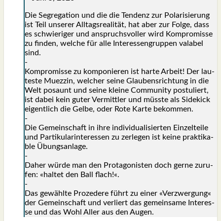
Die Segre­ga­ti­on und die die Ten­denz zur Pola­ri­sie­rung
ist Teil unse­rer All­tags­rea­li­tät, hat aber zur Fol­ge, dass
es schwie­ri­ger und anspruchs­vol­ler wird Kom­pro­mis­se
zu fin­den, wel­che für alle Inter­es­sen­grup­pen vala­bel
sind.
-
Kom­pro­mis­se zu kom­po­nie­ren ist har­te Arbeit! Der lau­
tes­te Muez­zin, wel­cher sei­ne Glau­bens­rich­tung in die
Welt posaunt und sei­ne klei­ne Com­mu­ni­ty pos­tu­liert,
ist dabei kein guter Ver­mitt­ler und müss­te als Side­kick
eigent­lich die Gel­be, oder Rote Kar­te bekom­men.
-
Die Gemein­schaft in ihre indi­vi­dua­li­sier­ten Ein­zel­tei­le
und Par­ti­ku­lar­in­ter­es­sen zu zer­le­gen ist kei­ne prak­ti­ka­
ble Übungs­an­la­ge.
-
Daher wür­de man den Prot­ago­nis­ten doch ger­ne zuru­
fen: «hal­tet den Ball flach!«.
-
Das gewähl­te Pro­ze­de­re führt zu einer «Ver­zwer­gung«
der Gemein­schaft und ver­liert das gemein­sa­me Inter­es­
se und das Wohl Aller aus den Augen.