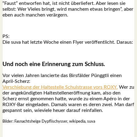
“Faust” ent­wor­fen hat, ist nicht über­lie­fert. Aber lesen sie
selbst: Wer Vie­les bringt, wird man­chem etwas brin­gen”, aber
eben auch man­chen ver­är­gern.
PS:
Die suva hat letz­te Woche einen Fly­er ver­öf­fent­licht. Dar­aus:
Und noch eine Erin­ne­rung zum Schluss.
Vor vie­len Jah­ren lan­cier­te das Birs­fäl­der Pünggt­li einen
April-Scherz:
Ver­schie­bung der Hal­te­stel­le Schul­stras­se vors ROXY.
Wer zu
der ange­kün­dig­ten Hal­te­stel­le­ner­öff­nung kam, also den
Scherz ernst genom­men hat­te, wur­de zu einem Apé­ro in der
ROXY-Bar ein­ge­la­den. Damals waren es deren zwei. Man darf
gespannt sein, wie­vie­le heu­er dar­auf rein­fal­len.
Bil­der: Fas­nachts­hel­ge Dypf­li­schys­ser, wiki­pe­dia, suva