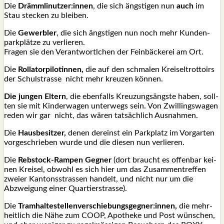
Die
Drämmlinutzer:innen
, die sich ängs­ti­gen nun
auch
im
Stau ste­cken zu blei­ben.
Die
Gewerb­ler
, die sich ängs­ti­gen nun noch mehr Kun­den­
park­plät­ze zu ver­lie­ren.
Fra­gen sie den Ver­ant­wortl­chen der Fein­bä­cke­rei am Ort.
Die
Rol­la­tor­pi­lo­tin­nen,
die auf den schma­len Krei­sel­trot­toirs
der Schul­stras­se nicht mehr kreu­zen kön­nen.
Die jun­gen Eltern
, die eben­falls Kreu­zungs­ängs­te haben, soll­
ten sie mit Kin­der­wa­gen unter­wegs sein. Von Zwil­lings­wa­gen
reden wir gar nicht, das wären tat­säch­lich Aus­nah­men.
Die
Haus­be­sit­zer,
denen der­einst ein Park­platz im Vor­gar­ten
vor­ge­schrie­ben wur­de und die die­sen nun ver­lie­ren.
Die
Reb­stock-Ram­pen Geg­ner
(dort braucht es offen­bar kei­
nen Krei­sel, obwohl es sich hier um das Zusam­men­tref­fen
zwei­er Kan­tons­stras­sen han­delt, und nicht nur um die
Abzwei­gung einer Quar­tier­stras­se).
Die
Tramhaltestellenverschiebungsgegner:innen,
die mehr­
heit­lich die Nähe zum COOP, Apo­the­ke und Post wün­schen,