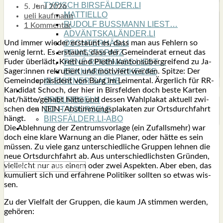
TYPISCH BIRSFÄLDER.LI
5. Juni 2026
MATTIELLO
ueli kaufmann
RUDOLF BUSS­MANN LIEST…
1 Kommentar
ADVÄNTSKALÄNDER.LI
Und immer wie­der erstaunt es, dass man aus Feh­lern so
OSCHTERHÄS.LI
wenig lernt. Es erstaunt, dass der Gemein­de­rat erneut das
PFINGST­SPATZ
Fuder über­lädt, Kre­ti und Ple­thi kan­tons­über­grei­fend zu Ja-
RENÉ REGEN­ASS LIEST…
Sager:innen rekru­tiert und moti­viert wer­den. Spit­ze: Der
ECK­HARDS LYRIK­ECKE
Gemein­de­prä­si­dent von Burg im Leim­en­tal. Ärger­lich für RR-
IN EIGE­NER SACHE
Kan­di­dat Scho­ch, der hier in Birs­fel­den doch bes­te Kar­ten
SO GOOT’S
hat/hätte/gehabt hät­te und des­sen Wahl­pla­kat aktu­ell zwi­
SPIEL­RE­GELN
schen den NEIN- Abstim­mungs­pla­ka­ten zur Orts­durch­fahrt
DO-IT-YOUR­S­ELF
hängt.
BIRSFÄLDER.LI-ABO
Die Ableh­nung der Zen­trums­vor­la­ge (ein Zufalls­mehr) war
SHOUT­BOX
doch eine kla­re War­nung an die Pla­ner, oder hät­te es sein
müs­sen. Zu vie­le ganz unter­schied­li­che Grup­pen leh­nen die
neue Orts­durch­fahrt ab. Aus unter­schied­lichs­ten Grün­den,
viel­leicht nur aus einem oder zwei Aspek­ten. Aber eben, das
kumu­liert sich und erfah­re­ne Poli­ti­ker soll­ten so etwas wis­
sen.
Zu der Viel­falt der Grup­pen, die kaum JA stim­men wer­den,
gehö­ren: