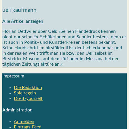
ueli kaufmann
Alle Artikel anzeigen
Florian Dettwiler über Ueli: »Seinen Händedruck kennen
nicht nur seine Ex-Schülerinnen und Schüler bestens, denn er
ist auch in Politik- und Künstlerkreisen bestens bekannt.
Seine Handschrift im birsfälder.li ist deutlich erkennbar und
in der realen Welt trifft man sie bzw. den Ueli selbst im
Birsfelder Museum, auf dem Töff oder im Messana bei der
täglichen Zeitungslektüre an.«
Impres­sum
Die Redak­ti­on
Spiel­re­geln
Do-it-your­s­elf
Admi­nis­tra­ti­on
Anmelden
Eintrags-Feed