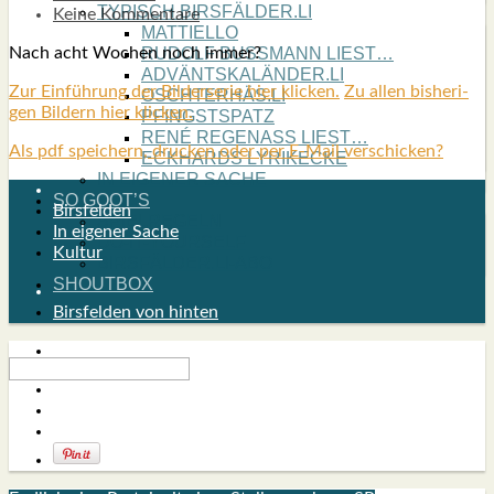
TYPISCH BIRSFÄLDER.LI
Keine Kommentare
MATTIELLO
Nach acht Wochen noch immer?
RUDOLF BUSS­MANN LIEST…
ADVÄNTSKALÄNDER.LI
Zur Ein­füh­rung der Bil­der­se­rie hier kli­cken.
Zu allen bis­he­ri­
OSCHTERHÄS.LI
gen Bil­dern hier kli­cken.
PFINGST­SPATZ
RENÉ REGEN­ASS LIEST…
Als pdf speichern, drucken oder per E-Mail verschicken?
ECK­HARDS LYRIK­ECKE
IN EIGE­NER SACHE
SO GOOT’S
Birsfelden
SPIEL­RE­GELN
In eigener Sache
DO-IT-YOUR­S­ELF
Kultur
BIRSFÄLDER.LI-ABO
SHOUT­BOX
Birsfelden von hinten