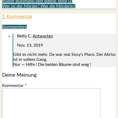
Rudolf Bussmann liest eigene Texte (2)
Wer ist der Mörder? Wer die Mörderin?
1 Kommentar
Kommentiere
Betty C.
Antworten
Nov. 13, 2019
Gibt es nicht mehr. Da war mal Sissy’s Place. Der Abriss
ist in vol­lem Gang.
Nur — Hil­fe ! Die bei­den Bäu­me sind weg !
Deine Meinung
Kommentar
*