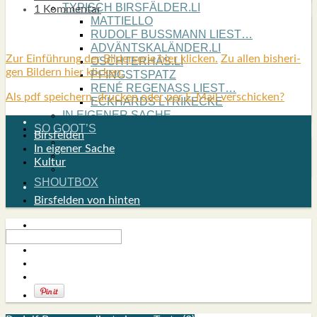
TYPISCH BIRSFÄLDER.LI
1 Kommentar
MATTIELLO
RUDOLF BUSS­MANN LIEST…
ADVÄNTSKALÄNDER.LI
Zur Ein­füh­rung der Bil­der­se­rie hier kli­cken.
Zu allen bis­he­ri­
OSCHTERHÄS.LI
gen Bil­dern hier kli­cken.
PFINGST­SPATZ
RENÉ REGEN­ASS LIEST…
Als pdf speichern, drucken oder per E-Mail verschicken?
ECK­HARDS LYRIK­ECKE
IN EIGE­NER SACHE
SO GOOT’S
Birsfelden
SPIEL­RE­GELN
In eigener Sache
DO-IT-YOUR­S­ELF
Kultur
BIRSFÄLDER.LI-ABO
SHOUT­BOX
Birsfelden von hinten