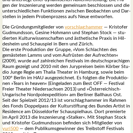
gen der Insze­nie­rung wer­den gemein­sam beschlos­sen und die
unter­schied­li­chen Funk­tio­nen zwi­schen Beob­ach­ten und Dar­
stel­len in jedem Pro­ben­pro­zess aufs Neue ent­wor­fen.
Die Grün­dungs­mit­glie­der von
vorschlag:hammer
— Kris­to­fer
Gud­munds­son, Gesi­ne Hoh­mann und Ste­phan Stock — stu­
dier­ten Kul­tur­wis­sen­schaf­ten und ästhe­ti­sche Pra­xis in Hil­
des­heim und Schau­spiel in Bern und Zürich.
Die ers­te Pro­duk­ti­on der Grup­pe, »Vom Schlach­ten des
gemäs­te­ten Lamms und vom Auf­rüs­ten der Auf­rech­ten«
(2009), wur­de auf zahl­rei­chen Fes­ti­vals im deutsch­spra­chi­gen
Raum gezeigt und 2010 mit den Jury­prei­sen beim Kör­ber Stu­
dio Jun­ge Regie am Tha­lia Thea­ter in Ham­burg, sowie beim
100° Ber­lin im HAU aus­ge­zeich­net. Es folg­ten die Pro­duk­tio­
nen »Tears in hea­ven« (Ein­ge­la­den zum Best OFF — Fes­ti­val
Frei­er Thea­ter Nie­der­sach­sen 2013) und »Öster­rei­chisch-
Unga­ri­sche Nord­pol­ex­pe­di­ti­on« am Ber­li­ner Ball­haus Ost.
Seit der Spiel­zeit 2012/13 ist vorschlag:hammer im Rah­men
des Fonds Dop­pel­pass der Kul­tur­stif­tung des Bun­des Artist in
Resi­dence am Düs­sel­dor­fer Schau­spiel­haus. Dort pre­mier­te
im April 2013 die Insze­nie­rung »Stal­ker«. Mit Ste­phan Stock
und Kris­to­fer Gud­munds­son befin­den sich Mit­glie­der von
yuri500
— dem Publi­kums­ge­win­ner des Treib­stoff Fes­ti­vals