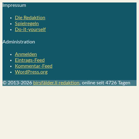
Impres­sum
Die Redak­ti­on
Spiel­re­geln
Do-it-your­s­elf
Admi­nis­tra­ti­on
Anmelden
Eintrags-Feed
Kommentar-Feed
WordPress.org
© 2013-2026
birsfälder.li redaktion
, online seit 4726 Tagen