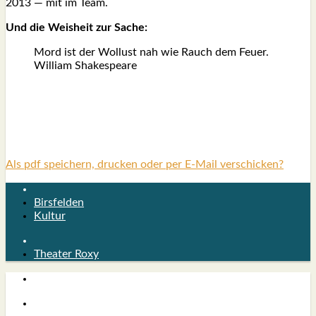
2013 — mit im Team.
Und die Weis­heit zur Sache:
Mord ist der Wol­lust nah wie Rauch dem Feu­er.
Wil­liam Shake­speare
Als pdf speichern, drucken oder per E-Mail verschicken?
Birsfelden
Kultur
Theater Roxy