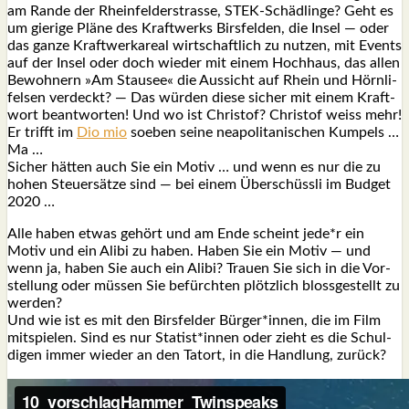
am Ran­de der Rhein­fel­d­er­stras­se, STEK-Schäd­lin­ge? Geht es
um gie­ri­ge Plä­ne des Kraft­werks Birs­fel­den, die Insel — oder
das gan­ze Kraft­werk­are­al wirt­schaft­lich zu nut­zen, mit Events
auf der Insel oder doch wie­der mit einem Hoch­haus, das allen
Bewoh­nern »Am Stau­see« die Aus­sicht auf Rhein und Hörn­li­
fel­sen ver­deckt? — Das wür­den die­se sicher mit einem Kraft­
wort beant­wor­ten! Und wo ist Chris­tof? Chris­tof weiss mehr!
Er trifft im
Dio mio
soeben sei­ne nea­po­li­ta­ni­schen Kum­pels …
Ma …
Sicher hät­ten auch Sie ein Motiv … und wenn es nur die zu
hohen Steu­er­sät­ze sind — bei einem Über­schüss­li im Bud­get
2020 …
Alle haben etwas gehört und am Ende scheint jede*r ein
Motiv und ein Ali­bi zu haben. Haben Sie ein Motiv — und
wenn ja, haben Sie auch ein Ali­bi? Trau­en Sie sich in die Vor­
stel­lung oder müs­sen Sie befürch­ten plötz­lich bloss­ge­stellt zu
wer­den?
Und wie ist es mit den Birs­fel­der Bürger*innen, die im Film
mit­spie­len. Sind es nur Statist*innen oder zieht es die Schul­
di­gen immer wie­der an den Tat­ort, in die Hand­lung, zurück?