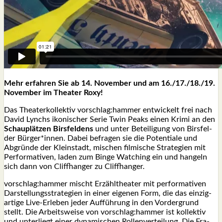
Mehr erfah­ren Sie ab 14. Novem­ber und am 16./17./18./19.
Novem­ber im Thea­ter Roxy!
Das Thea­ter­kol­lek­tiv vorschlag:hammer ent­wi­ckelt frei nach
David Lynchs iko­ni­scher Serie Twin Peaks einen Kri­mi an den
Schau­plät­zen Birs­fel­dens
und unter Betei­li­gung von Birs­fel­
der Bürger*innen. Dabei befra­gen sie die Poten­tia­le und
Abgrün­de der Klein­stadt, mischen fil­mi­sche Stra­te­gien mit
Per­for­ma­ti­ven, laden zum Bin­ge Wat­ching ein und han­geln
sich dann von Cliff­han­ger zu Cliff­han­ger.
vorschlag:hammer mischt Erzähl­thea­ter mit per­for­ma­ti­ven
Dar­stel­lungs­stra­te­gien in einer eige­nen Form, die das ein­zig­
ar­ti­ge Live-Erle­ben jeder Auf­füh­rung in den Vor­der­grund
stellt. Die Arbeits­wei­se von vorschlag:hammer ist kol­lek­tiv
und unter­liegt einer dyna­mi­schen Rol­len­ver­tei­lung. Die Fra­