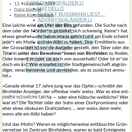
TYPISCH BIRSFÄLDER.LI
12. November 2019
MATTIELLO
franz büchler
RUDOLF BUSS­MANN LIEST…
Keine Kommentare
ADVÄNTSKALÄNDER.LI
Eine Lei­che wird
am Ufer der Birs
gefun­den. Die Suche nach
OSCHTERHÄS.LI
dem oder der Mörder*in gestal­tet sich schwie­rig. Keine*r hat
PFINGST­SPATZ
etwas gese­hen, alle haben etwas gehört und am Ende scheint
RENÉ REGEN­ASS LIEST…
jede*r ein Motiv und ein Ali­bi zu haben. Eine Ermitt­le­rin aus
ECK­HARDS LYRIK­ECKE
der Gross­stadt ist vor die Auf­ga­be gestellt, den Täter oder die
IN EIGE­NER SACHE
Täte­rin
unter den Bewohner*innen von Birs­fel­den
zu fin­den.
SO GOOT’S
Oder kommt er oder sie doch von aus­ser­halb? Oder ist er*sie
SPIEL­RE­GELN
doch ein Es? Wie erwar­tet ist die Stadt­ge­mein­schaft abgrün­
DO-IT-YOUR­S­ELF
di­ger, ver­schwo­re­ner und zer­ris­se­ner, als es zunächst anmu­
BIRSFÄLDER.LI-ABO
tet.
SHOUT­BOX
»Gera­de ein­mal 17 Jah­re jung war das Opfer,« schreibt der
Birs­fel­der Anzei­ger, der offen­bar mehr weiss. War es eine ent­
stell­te männ­li­che Lei­che — oder eine hüb­sche weib­li­che? Wer
war es? Die Toch­ter oder der Sohn einer Dorf­pro­mi­nenz oder
eher eines obsku­ren Draht­zie­hers … wer weiss denn mehr,
wenn alle ein Ali­bi haben?
Und das Motiv? Waren es mög­li­cher­wei­se ent­täusch­te Grün­
ver­net­zer im Zen­trum Birs­fel­dens, waren es bald Ent­eig­ne­te