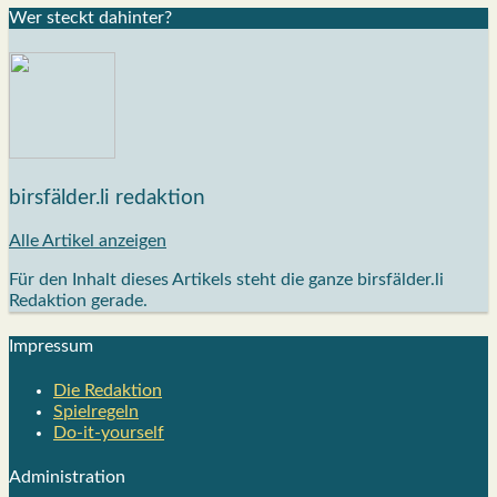
Wer steckt dahin­ter?
birsfälder.li redaktion
Alle Artikel anzeigen
Für den Inhalt dieses Artikels steht die ganze birsfälder.li
Redaktion gerade.
Impres­sum
Die Redak­ti­on
Spiel­re­geln
Do-it-your­s­elf
Admi­nis­tra­ti­on