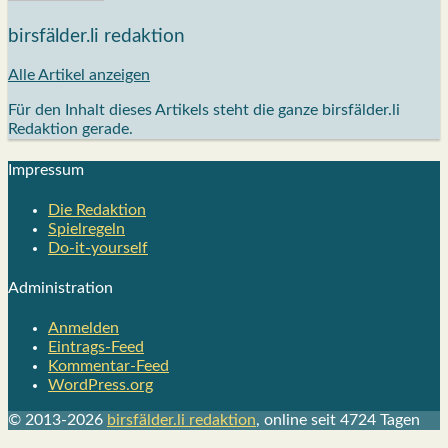
birsfälder.li redaktion
Alle Artikel anzeigen
Für den Inhalt dieses Artikels steht die ganze birsfälder.li
Redaktion gerade.
Impres­sum
Die Redak­ti­on
Spiel­re­geln
Do-it-your­s­elf
Admi­nis­tra­ti­on
Anmelden
Eintrags-Feed
Kommentar-Feed
WordPress.org
© 2013-2026
birsfälder.li redaktion
, online seit 4724 Tagen