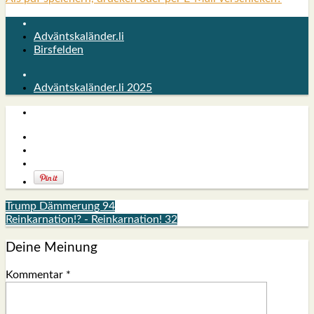
Adväntskaländer.li
Birsfelden
Adväntskaländer.li 2025
Trump Dämmerung 94
Reinkarnation!? - Reinkarnation! 32
Deine Meinung
Kommentar
*