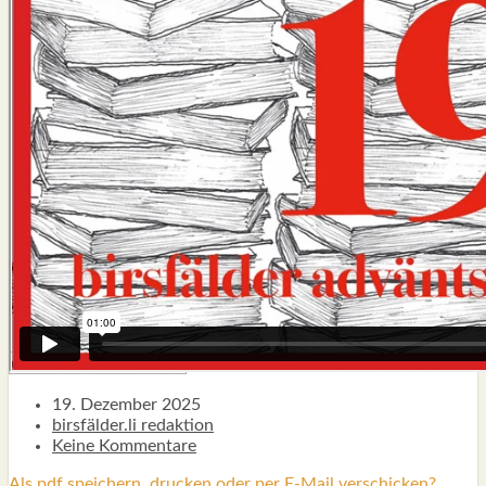
TYPISCH BIRSFÄLDER.LI
MATTIELLO
RUDOLF BUSS­MANN LIEST…
ADVÄNTSKALÄNDER.LI
OSCHTERHÄS.LI
PFINGST­SPATZ
RENÉ REGEN­ASS LIEST…
ECK­HARDS LYRIK­ECKE
IN EIGE­NER SACHE
SO GOOT’S
SPIEL­RE­GELN
DO-IT-YOUR­S­ELF
BIRSFÄLDER.LI-ABO
SHOUT­BOX
19. Dezember 2025
birsfälder.li redaktion
Keine Kommentare
Als pdf speichern, drucken oder per E-Mail verschicken?