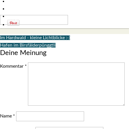
Im Hardwald - kleine Lichtblicke :-)
Hafen im Birsfälderpünggtli
Deine Meinung
Kommentar
*
Name
*