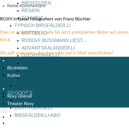
BIRS­FEL­DEN
Keine Kommentare
REGI­ON
SCHWEIZ
ROXY in Basel foto­gra­fiert von Franz Büch­ler
TYPISCH BIRSFÄLDER.LI
Dies ist eine Foto­se­rie, alle bis jetzt publi­zier­ten Bil­der auf einen
MATTIELLO
Klick.
RUDOLF BUSS­MANN LIEST…
ADVÄNTSKALÄNDER.LI
Als pdf speichern, drucken oder per E-Mail verschicken?
OSCHTERHÄS.LI
PFINGST­SPATZ
Birsfelden
RENÉ REGEN­ASS LIEST…
Kultur
ECK­HARDS LYRIK­ECKE
IN EIGE­NER SACHE
SO GOOT’S
Roxy überall
SPIEL­RE­GELN
Theater Roxy
DO-IT-YOUR­S­ELF
BIRSFÄLDER.LI-ABO
SHOUT­BOX