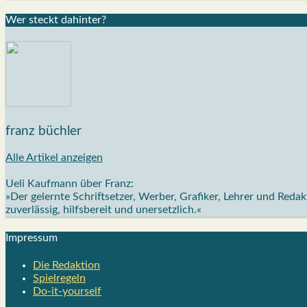
Wer steckt dahin­ter?
franz büchler
Alle Artikel anzeigen
Ueli Kaufmann über Franz:
»Der gelernte Schriftsetzer, Werber, Grafiker, Lehrer und Red
zuverlässig, hilfsbereit und unersetzlich.«
Impres­sum
Die Redak­ti­on
Spiel­re­geln
Do-it-your­s­elf