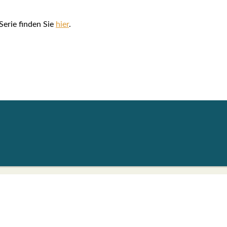
 Serie fin­den Sie
hier
.