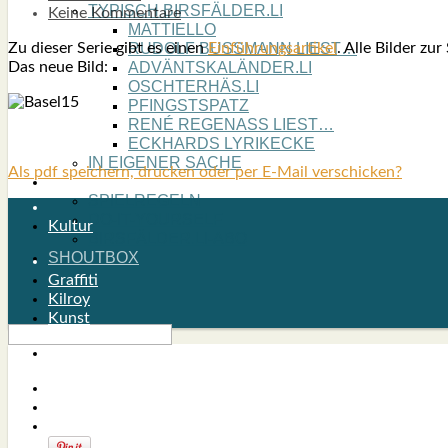
TYPISCH BIRSFÄLDER.LI
Keine Kommentare
MATTIELLO
Zu die­ser Serie gibt es einen
Ein­füh­rungs­ar­ti­kel
. Alle Bil­der zur
RUDOLF BUSS­MANN LIEST…
Das neue Bild:
ADVÄNTSKALÄNDER.LI
OSCHTERHÄS.LI
PFINGST­SPATZ
RENÉ REGEN­ASS LIEST…
ECK­HARDS LYRIK­ECKE
IN EIGE­NER SACHE
Als pdf speichern, drucken oder per E-Mail verschicken?
SO GOOT’S
SPIEL­RE­GELN
DO-IT-YOUR­S­ELF
Kultur
BIRSFÄLDER.LI-ABO
SHOUT­BOX
Graffiti
Kilroy
Kunst