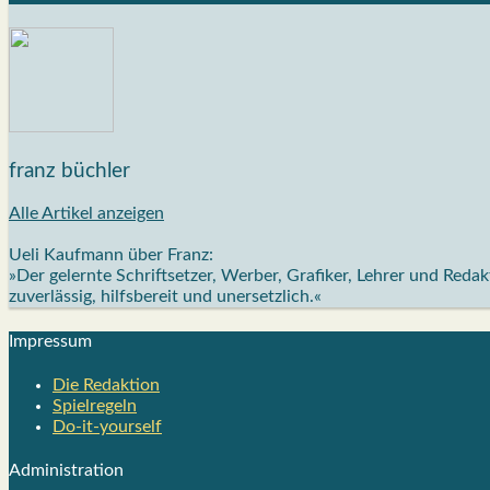
franz büchler
Alle Artikel anzeigen
Ueli Kaufmann über Franz:
»Der gelernte Schriftsetzer, Werber, Grafiker, Lehrer und Red
zuverlässig, hilfsbereit und unersetzlich.«
Impres­sum
Die Redak­ti­on
Spiel­re­geln
Do-it-your­s­elf
Admi­nis­tra­ti­on