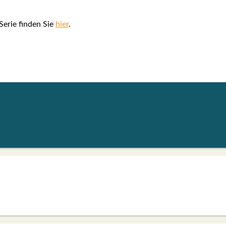
 Serie fin­den Sie
hier
.