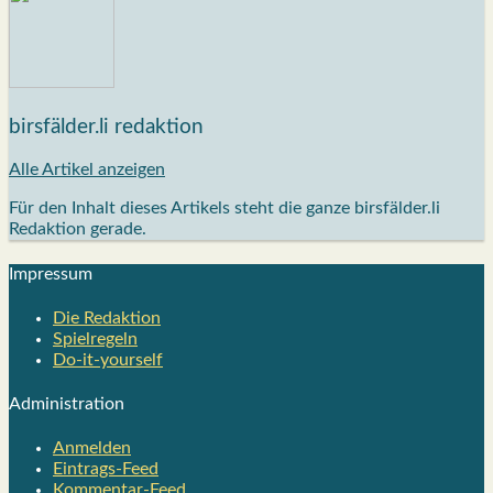
birsfälder.li redaktion
Alle Artikel anzeigen
Für den Inhalt dieses Artikels steht die ganze birsfälder.li
Redaktion gerade.
Impres­sum
Die Redak­ti­on
Spiel­re­geln
Do-it-your­s­elf
Admi­nis­tra­ti­on
Anmelden
Eintrags-Feed
Kommentar-Feed