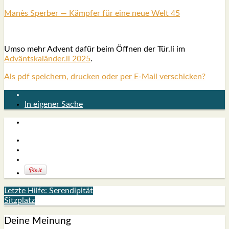
Manès Sper­ber — Kämp­fer für eine neue Welt 45
Umso mehr Advent dafür beim Öff­nen der Tür.li im
Adväntskaländer.li 2025
.
Als pdf speichern, drucken oder per E-Mail verschicken?
In eigener Sache
Letzte Hilfe: Serendipität
Sitzplatz
Deine Meinung