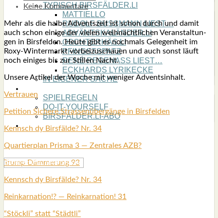
TYPISCH BIRSFÄLDER.LI
Keine Kommentare
MATTIELLO
Mehr als die hal­be Advents­zeit ist schon durch und damit
RUDOLF BUSS­MANN LIEST…
auch schon eini­ge der vie­len weih­nächt­li­chen Ver­an­stal­tun­
ADVÄNTSKALÄNDER.LI
gen in Birs­fel­den. Heu­te gibt es noch­mals Gele­gen­heit im
OSCHTERHÄS.LI
Roxy-Win­ter­markt vor­bei­zu­schau­en und auch sonst läuft
PFINGST­SPATZ
noch eini­ges bis zur Stil­len Nacht.
RENÉ REGEN­ASS LIEST…
ECK­HARDS LYRIK­ECKE
Unse­re Arti­kel der Woche mit weni­ger Advents­in­halt.
IN EIGE­NER SACHE
SO GOOT’S
Ver­trau­en
SPIEL­RE­GELN
DO-IT-YOUR­S­ELF
Peti­ti­on Siche­re Stras­sen­über­gän­ge in Birs­fel­den
BIRSFÄLDER.LI-ABO
SHOUT­BOX
Kennsch dy Birs­fäl­de? Nr. 34
Quar­tier­plan Pris­ma 3 — Zen­tra­les AZB?
Trump Däm­me­rung 93
Kennsch dy Birs­fäl­de? Nr. 34
Reinkar­na­ti­on!? — Reinkar­na­ti­on! 31
“Stöck­li” statt “Städt­li”