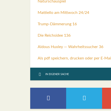
Natur­schau­spiel
Mat­ti­el­lo am Mitt­woch 24/24
Trump-Däm­me­rung 16
Die Reichs­idee 136
Aldous Hux­ley — Wahr­heits­su­cher 36
Als pdf speichern, drucken oder per E-Mai
IN EIGENER SACHE