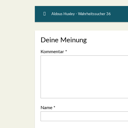
Aldous Huxley - Wahrheitssucher 36
Deine Meinung
Kommentar
*
Name
*