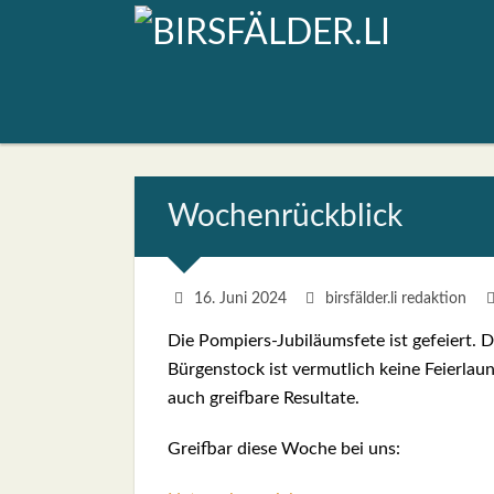
Wochen­rück­blick
16. Juni 2024
birsfälder.li redaktion
Die Pom­piers-Jubi­lä­ums­fe­te ist gefei­ert.
Bür­gen­stock ist ver­mut­lich kei­ne Fei­er­la
auch greif­ba­re Resul­ta­te.
Greif­bar die­se Woche bei uns: