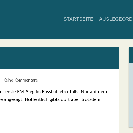
START­SEI­TE
AUS­LE­GE­OR
Keine Kommentare
 Der ers­te EM-Sieg im Fuss­ball eben­falls. Nur auf dem
u­ne ange­sagt. Hof­fent­lich gibts dort aber trotz­dem