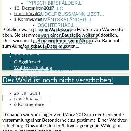
TYPISCH BIRSFÄLDER.LI
12. Dezember 2017
MATTIELLO
franz büchler
RUDOLF BUSS­MANN LIEST…
1 Kommentar
ADVÄNTSKALÄNDER.LI
OSCHTERHÄS.LI
Plötz­lich waren sie im Wald: Gros­se Hau­fen von Wur­zel­stö­
PFINGST­SPATZ
cken. Sie stam­men von einer Bau­stel­le wei­ter süd­öst­lich.
RENÉ REGEN­ASS LIEST…
Dort wird im Tage­bau ein Tun­nel vom Mut­ten­zer Bahn­hof
ECK­HARDS LYRIK­ECKE
zum Auha­fen gebaut. Dazu muss­ten…
IN EIGE­NER SACHE
SO GOOT’S
SPIEL­RE­GELN
Glögglifrosch
DO-IT-YOUR­S­ELF
Waldverschiebung
BIRSFÄLDER.LI-ABO
SHOUT­BOX
Der Wald ist noch nicht ver­scho­ben!
29. Juli 2014
franz büchler
6 Kommentare
Da haben wir vor eini­ger Zeit (März 2013) an der Gemein­de­
ver­samm­lung einer Beson­der­heit zu gestimmt: Einer Wald­ver­
schie­bung. Obwohl es in der Schweiz genü­gend Wald gibt,