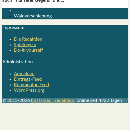
auch in unse­rer Gegend, und…
Waldverschiebung
Impres­sum
Die Redak­ti­on
Spiel­re­geln
Do-it-your­s­elf
Admi­nis­tra­ti­on
Anmelden
Eintrags-Feed
Kommentar-Feed
WordPress.org
© 2013-2026
birsfälder.li redaktion
, online seit 4722 Tagen