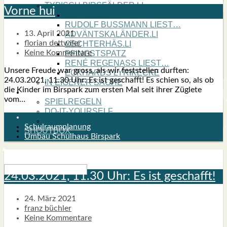
TYPISCH BIRSFÄLDER.LI
Vor­ne hui
MATTIELLO
RUDOLF BUSS­MANN LIEST…
13. April 2021
ADVÄNTSKALÄNDER.LI
florian dettwiler
OSCHTERHÄS.LI
Keine Kommentare
PFINGST­SPATZ
RENÉ REGEN­ASS LIEST…
Unse­re Freu­de war gross, als wir fest­stel­len durf­ten:
ECK­HARDS LYRIK­ECKE
24.03.2021, 11.30 Uhr: Es ist geschafft! Es schien so, als ob
IN EIGE­NER SACHE
die Kin­der im Bir­spark zum ers­ten Mal seit ihrer Zügle­te
SO GOOT’S
vom…
SPIEL­RE­GELN
DO-IT-YOUR­S­ELF
BIRSFÄLDER.LI-ABO
Schulraumplanung
SHOUT­BOX
Umbau Schulhaus Birspark
24.03.2021, 11.30 Uhr: Es ist geschafft!
24. März 2021
franz büchler
Keine Kommentare