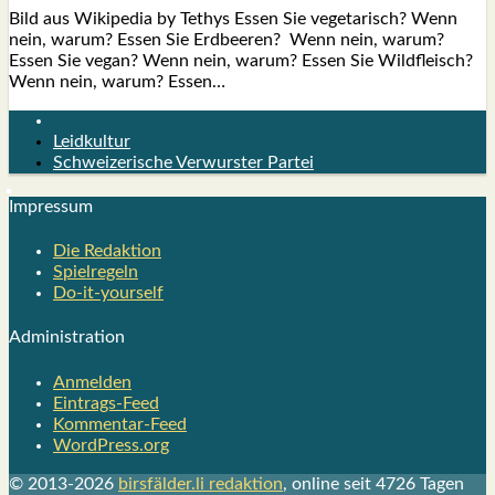
Bild aus Wiki­pe­dia by Tethys Essen Sie vege­ta­risch? Wenn
nein, war­um? Essen Sie Erd­bee­ren? Wenn nein, war­um?
Essen Sie vegan? Wenn nein, war­um? Essen Sie Wild­fleisch?
Wenn nein, war­um? Essen…
Leidkultur
Schweizerische Verwurster Partei
Impres­sum
Die Redak­ti­on
Spiel­re­geln
Do-it-your­s­elf
Admi­nis­tra­ti­on
Anmelden
Eintrags-Feed
Kommentar-Feed
WordPress.org
© 2013-2026
birsfälder.li redaktion
, online seit 4726 Tagen