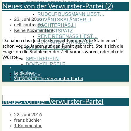
TYPISCH BIRSFÄLDER.LI
Neu­es von der Ver­wurs­ter-Par­tei (2)
MATTIELLO
RUDOLF BUSS­MANN LIEST…
23. Juni 2016
ADVÄNTSKALÄNDER.LI
ueli kaufmann
OSCHTERHÄS.LI
Keine Kommentare
PFINGST­SPATZ
RENÉ REGEN­ASS LIEST…
Da haben das doch die Fas­nächt­ler der “Alte Stain­le­mer”
ECK­HARDS LYRIK­ECKE
schon vor 16 Jah­ren auf den Punkt gebracht. Stellt sich die
IN EIGE­NER SACHE
Fra­ge, ob die Stain­le­mer der Zeit vor­aus waren, oder ob die
SO GOOT’S
Würs­te…
SPIEL­RE­GELN
DO-IT-YOUR­S­ELF
BIRSFÄLDER.LI-ABO
Leidkultur
SHOUT­BOX
Schweizerische Verwurster Partei
Neu­es von der Ver­wurs­ter-Par­tei
22. Juni 2016
franz büchler
1 Kommentar