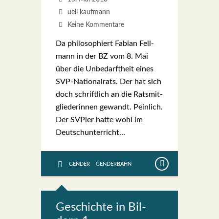
ueli kaufmann
Keine Kommentare
Da phi­lo­so­phiert Fabi­an Fell­
mann in der BZ vom 8. Mai
über die Unbe­darft­heit eines
SVP-Natio­nal­rats. Der hat sich
doch schrift­lich an die Rats­mit­
glie­de­rin­nen gewandt. Pein­lich.
Der SVPler hat­te wohl im
Deutsch­un­ter­richt…
GENDER
GENDERBAHN
Geschich­te in Bil­