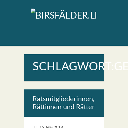
SCHLAGWORT:G
Rats­mit­glie­de­rin­nen,
Rät­tin­nen und Rät­ter
15. Mai 2018