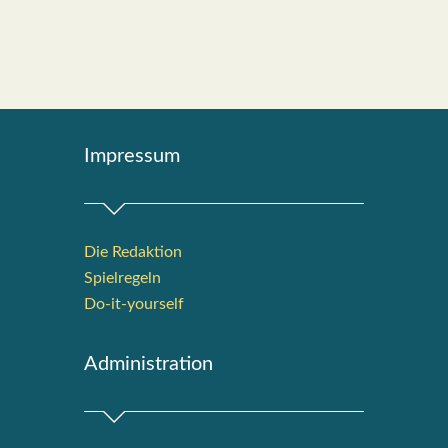
Impres­sum
Die Redak­ti­on
Spiel­re­geln
Do-it-your­s­elf
Admi­nis­tra­ti­on