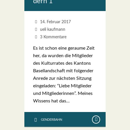
dern 1
14. Februar 2017
ueli kaufmann
3 Kommentare
Es ist schon eine gerau­me Zeit
her, da wur­den die Mit­glie­der
des Kul­tur­ra­tes des Kan­tons
Basel­land­schaft mit fol­gen­der
Anre­de zur nächs­ten Sit­zung
ein­ge­la­den: “Lie­be Mit­glie­der
und Mit­glie­de­rin­nen”. Mei­nes
Wis­sens hat das…
GENDERBAHN