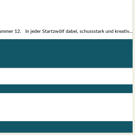
Num­mer 12. In jeder Start­zwölf dabei, schuss­stark und krea­tiv…