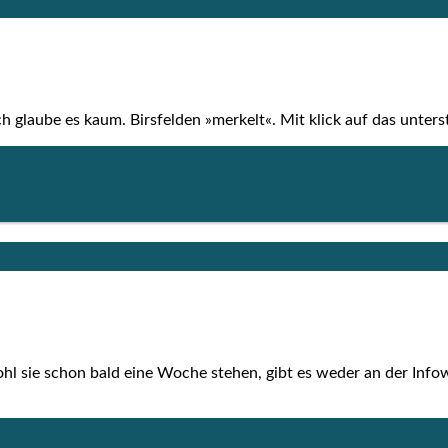
ch glau­be es kaum. Birs­fel­den »mer­kelt«. Mit klick auf das unter­s
wohl sie schon bald eine Woche ste­hen, gibt es weder an der Info