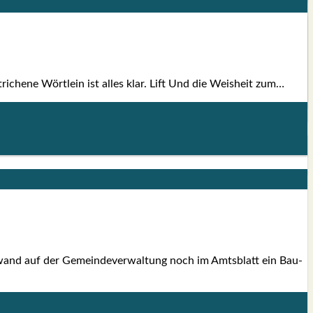
tri­che­ne Wört­lein ist alles klar. Lift Und die Weis­heit zum…
­wand auf der Gemein­de­ver­wal­tung noch im Amts­blatt ein Bau­