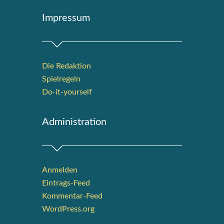
Impres­sum
Die Redak­ti­on
Spiel­re­geln
Do-it-your­s­elf
Admi­nis­tra­ti­on
Anmelden
Eintrags-Feed
Kommentar-Feed
WordPress.org