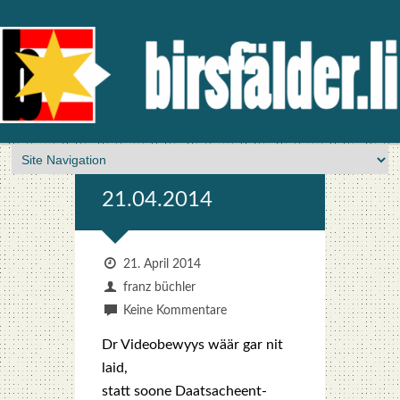
21.04.2014
21. April 2014
franz büchler
Keine Kommentare
Dr Video­be­wyys wäär gar nit
laid,
statt soo­ne Daat­sa­che­ent­