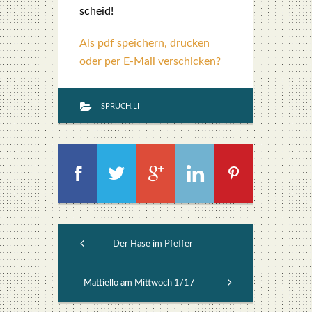
scheid!
Als pdf speichern, drucken
oder per E-Mail verschicken?
SPRÜCH.LI
Der Hase im Pfeffer
Mattiello am Mittwoch 1/17