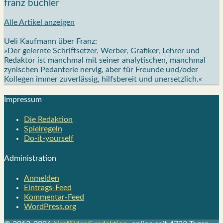
franz büchler
Alle Artikel anzeigen
Ueli Kaufmann über Franz:
»Der gelernte Schriftsetzer, Werber, Grafiker, Lehrer und
Redaktor ist manchmal mit seiner analytischen, manchmal
zynischen Pedanterie nervig, aber für Freunde und/oder
Kollegen immer zuverlässig, hilfsbereit und unersetzlich.«
Impres­sum
Die Redak­ti­on
Spiel­re­geln
Do-it-your­s­elf
Admi­nis­tra­ti­on
Anmelden
Eintrags-Feed
Kommentar-Feed
WordPress.org