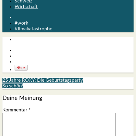
Schweiz
Wirtschaft
#work
Klimakatastrophe
25 Jahre ROXY: Die Geburtstagsparty
So schön!
Deine Meinung
Kommentar
*