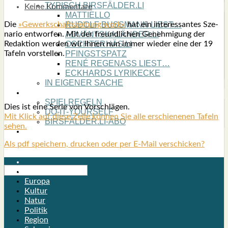
TYPISCH BIRSFÄLDER.LI
Keine Kommentare
MATTIELLO
Die
»Gewerk­schafts­zei­tung work«
hat ein inter­es­san­tes Sze­
RUDOLF BUSS­MANN LIEST…
na­rio ent­wor­fen. Mit der freund­li­chen Geneh­mi­gung der
ADVÄNTSKALÄNDER.LI
Redak­ti­on wer­den wir Ihnen nun immer wie­der eine der 19
OSCHTERHÄS.LI
Tafeln vor­stel­len.
PFINGST­SPATZ
RENÉ REGEN­ASS LIEST…
ECK­HARDS LYRIK­ECKE
IN EIGE­NER SACHE
SO GOOT’S
SPIEL­RE­GELN
Dies ist eine Serie von Vor­schlä­gen.
DO-IT-YOUR­S­ELF
Mit Klick auf die­se Zei­le kön­nen Sie alle erschie­ne­nen Tafeln
BIRSFÄLDER.LI-ABO
sehen.
SHOUT­BOX
Als pdf speichern, drucken oder per E-Mail verschicken?
Birsfelden
Europa
Kultur
Natur
Politik
Region