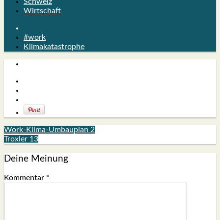
Schweiz
Wirtschaft
#work
Klimakatastrophe
Work-Klima-Umbauplan 2
Troxler 13
Deine Meinung
Kommentar
*