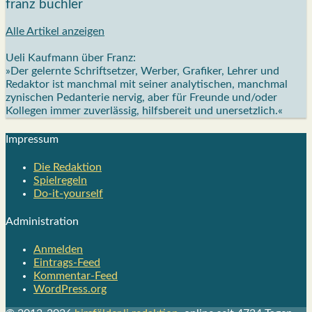
franz büchler
Alle Artikel anzeigen
Ueli Kaufmann über Franz:
»Der gelernte Schriftsetzer, Werber, Grafiker, Lehrer und
Redaktor ist manchmal mit seiner analytischen, manchmal
zynischen Pedanterie nervig, aber für Freunde und/oder
Kollegen immer zuverlässig, hilfsbereit und unersetzlich.«
Impres­sum
Die Redak­ti­on
Spiel­re­geln
Do-it-your­s­elf
Admi­nis­tra­ti­on
Anmelden
Eintrags-Feed
Kommentar-Feed
WordPress.org