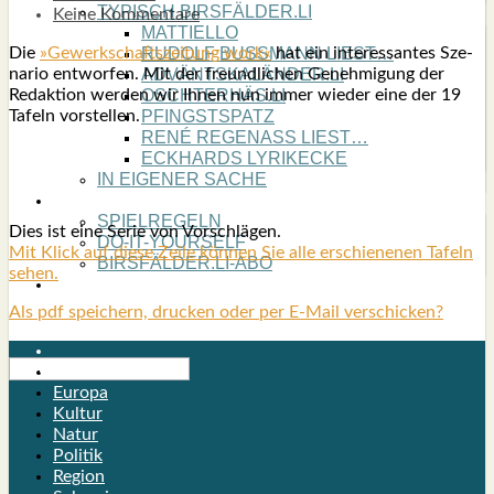
TYPISCH BIRSFÄLDER.LI
Keine Kommentare
MATTIELLO
Die
»Gewerk­schafts­zei­tung work«
hat ein inter­es­san­tes Sze­
RUDOLF BUSS­MANN LIEST…
na­rio ent­wor­fen. Mit der freund­li­chen Geneh­mi­gung der
ADVÄNTSKALÄNDER.LI
Redak­ti­on wer­den wir Ihnen nun immer wie­der eine der 19
OSCHTERHÄS.LI
Tafeln vor­stel­len.
PFINGST­SPATZ
RENÉ REGEN­ASS LIEST…
ECK­HARDS LYRIK­ECKE
IN EIGE­NER SACHE
SO GOOT’S
SPIEL­RE­GELN
Dies ist eine Serie von Vor­schlä­gen.
DO-IT-YOUR­S­ELF
Mit Klick auf die­se Zei­le kön­nen Sie alle erschie­ne­nen Tafeln
BIRSFÄLDER.LI-ABO
sehen.
SHOUT­BOX
Als pdf speichern, drucken oder per E-Mail verschicken?
Birsfelden
Europa
Kultur
Natur
Politik
Region