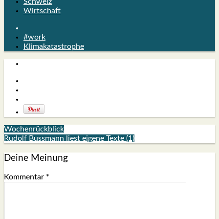
Schweiz
Wirtschaft
#work
Klimakatastrophe
Wochenrückblick
Rudolf Bussmann liest eigene Texte (1)
Deine Meinung
Kommentar
*