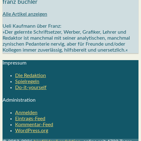
franz büchler
Alle Artikel anzeigen
Ueli Kaufmann über Franz:
»Der gelernte Schriftsetzer, Werber, Grafiker, Lehrer und
Redaktor ist manchmal mit seiner analytischen, manchmal
zynischen Pedanterie nervig, aber für Freunde und/oder
Kollegen immer zuverlässig, hilfsbereit und unersetzlich.«
Impres­sum
Die Redak­ti­on
Spiel­re­geln
Do-it-your­s­elf
Admi­nis­tra­ti­on
Anmelden
Eintrags-Feed
Kommentar-Feed
WordPress.org