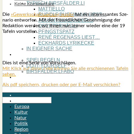
TYPISCH BIRSFÄLDER.LI
Keine Kommentare
MATTIELLO
Die
»Gewerk­schafts­zei­tung work«
hat ein inter­es­san­tes Sze­
RUDOLF BUSS­MANN LIEST…
na­rio ent­wor­fen. Mit der freund­li­chen Geneh­mi­gung der
ADVÄNTSKALÄNDER.LI
Redak­ti­on wer­den wir Ihnen nun immer wie­der eine der 19
OSCHTERHÄS.LI
Tafeln vor­stel­len.
PFINGST­SPATZ
RENÉ REGEN­ASS LIEST…
ECK­HARDS LYRIK­ECKE
IN EIGE­NER SACHE
SO GOOT’S
SPIEL­RE­GELN
Dies ist eine Serie von Vor­schlä­gen.
DO-IT-YOUR­S­ELF
Mit Klick auf die­se Zei­le kön­nen Sie alle erschie­ne­nen Tafeln
BIRSFÄLDER.LI-ABO
sehen.
SHOUT­BOX
Als pdf speichern, drucken oder per E-Mail verschicken?
Birsfelden
Europa
Kultur
Natur
Politik
Region