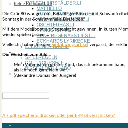
TYPISCH BIRSFÄLDER.LI
Keine Kommentare
MATTIELLO
Die Grün80 war ges­tern: Bei völ­li­ger Enten- und Schwan­frei­hei
RUDOLF BUSS­MANN LIEST…
Sonn­tag in der Schwimm­hal­le Birs­fel­den?
ADVÄNTSKALÄNDER.LI
OSCHTERHÄS.LI
Mit dem Modell­boot die See­schlacht gewin­nen. In kur­zen Mome
PFINGST­SPATZ
wie­der spie­len las­sen …
RENÉ REGEN­ASS LIEST…
ECK­HARDS LYRIK­ECKE
Viel­leicht haben Sie den
Ein­füh­rungs­ar­ti­kel
ver­passt, der erklä
IN EIGE­NER SACHE
SO GOOT’S
Die Weis­heit zum Bild:
SPIEL­RE­GELN
DO-IT-YOUR­S­ELF
Mein Vater ist ein gro­ßes Kind, das ich bekom­men habe,
BIRSFÄLDER.LI-ABO
als ich noch ganz klein war.
SHOUT­BOX
(Alex­and­re Dumas der Jün­ge­re)
Als pdf speichern, drucken oder per E-Mail verschicken?