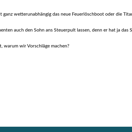
t ganz wet­ter­un­ab­hän­gig das neue Feu­er­lösch­boot oder die Ti
n­ten auch den Sohn ans Steu­er­pult las­sen, denn er hat ja das
rt, war­um wir Vor­schlä­ge machen?