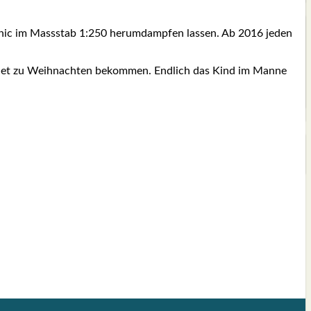
ta­nic im Mass­stab 1:250 her­um­damp­fen las­sen. Ab 2016 jeden
 Set zu Weih­nach­ten bekom­men. End­lich das Kind im Man­ne