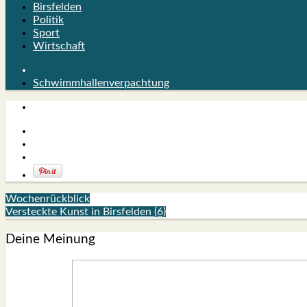
Birsfelden
Politik
Sport
Wirtschaft
Schwimmhallenverpachtung
Wochenrückblick
Versteckte Kunst in Birsfelden (6)
Deine Meinung