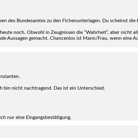
n des Bun­des­am­tes zu den Fichen­un­ter­la­gen. Du scheinst die kol
h heu­te noch. Obwohl in Zeug­nis­sen die “Wahr­heit”, aber nicht al
et­zen­de Aus­sa­gen gemacht. Chan­cen­los ist Mann/Frau, wenn eine Au
zi­an­ten.
ch bin nicht nach­tra­gend. Das ist ein Unter­schied.
ch nur eine Ein­gangs­be­stä­ti­gung.