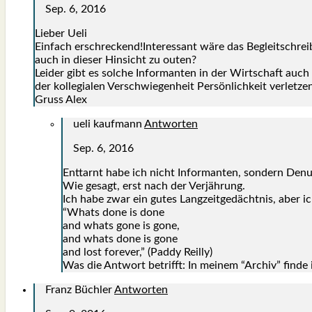
Sep. 6, 2016
Lie­ber Ueli
Ein­fach erschreckend!Interessant wäre das Begleit­schrei­be
auch in die­ser Hin­sicht zu outen?
Lei­der gibt es sol­che Infor­man­ten in der Wirt­schaft auc
der kol­le­gia­len Ver­schwie­gen­heit Per­sön­lich­keit ver­l
Gruss Alex
ueli kaufmann
Antworten
Sep. 6, 2016
Ent­tarnt habe ich nicht Infor­man­ten, son­dern Denun­
Wie gesagt, erst nach der Ver­jäh­rung.
Ich habe zwar ein gutes Lang­zeit­ge­dächt­nis, aber i
“Whats done is done
and whats gone is gone,
and whats done is gone
and lost fore­ver,” (Pad­dy Reil­ly)
Was die Ant­wort betrifft: In mei­nem “Archiv” fin­de i
Franz Büchler
Antworten