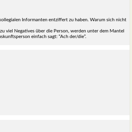
­le­gia­len Infor­man­ten ent­zif­fert zu haben. War­um sich nicht
l­zu viel Nega­ti­ves über die Per­son, wer­den unter dem Man­tel
s­kunfts­per­son ein­fach sagt: “Ach der/die”.