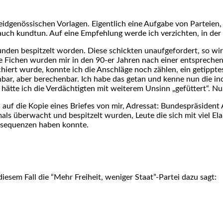
ge­nös­si­schen Vor­la­gen. Eigent­lich eine Auf­ga­be von Par­tei­
t auch kund­tun. Auf eine Emp­feh­lung wer­de ich ver­zich­ten, in de
den bespit­zelt wor­den. Die­se schick­ten unauf­ge­for­dert, so wird 
i­ne Fichen wur­den mir in den 90-er Jah­ren nach einer ent­spre­ch
iert wur­de, konn­te ich die Anschlä­ge noch zäh­len, ein getipp­t
, aber bere­chen­bar. Ich habe das getan und ken­ne nun die inof­fi­z
 hät­te ich die Ver­däch­tig­ten mit wei­te­rem Unsinn „gefüt­tert“. N
uf die Kopie eines Brie­fes von mir, Adres­sat: Bun­des­prä­si­dent A
amals über­wacht und bespit­zelt wur­den, Leu­te die sich mit viel E
n­se­quen­zen haben konn­te.
die­sem Fall die “Mehr Frei­heit, weni­ger Staat”-Partei dazu sagt: