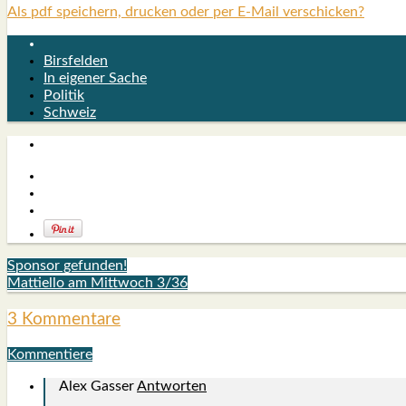
Als pdf speichern, drucken oder per E-Mail verschicken?
Birsfelden
In eigener Sache
Politik
Schweiz
Sponsor gefunden!
Mattiello am Mittwoch 3/36
3 Kommentare
Kommentiere
Alex Gasser
Antworten