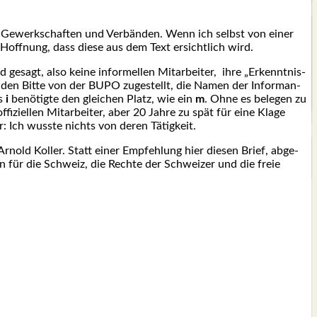
en, Gewerk­schaf­ten und Ver­bän­den. Wenn ich selbst von einer
r Hoff­nung, dass die­se aus dem Text ersicht­lich wird.
gesagt, also kei­ne infor­mel­len Mit­ar­bei­ter, ihre „Erkennt­nis­
en­den Bit­te von der BUPO zuge­stellt, die Namen der Infor­man­
es
i
benö­tig­te den glei­chen Platz, wie ein
m
. Ohne es bele­gen zu
i­el­len Mit­ar­bei­ter, aber 20 Jah­re zu spät für eine Kla­ge
ur: Ich wuss­te nichts von deren Tätig­keit.
rnold Kol­ler. Statt einer Emp­feh­lung hier die­sen Brief, abge­
lan für die Schweiz, die Rech­te der Schwei­zer und die freie