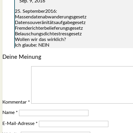
Sep. 9, 2016
25. September2016:
Mas­sen­da­ten­ab­wan­de­rungs­ge­setz
Daten­sou­ve­rä­ni­täts­auf­ga­be­ge­setz
Frem­de­rich­ter­be­lie­fe­rungs­ge­setz
Belau­schungs­dich­te­stress­ge­setz
Wol­len wir das wirk­lich?
Ich glau­be: NEIN
Deine Meinung
Kommentar
*
Name
*
E-Mail-Adresse
*