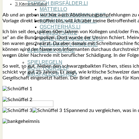
TYPISCH BIRSFÄLDER.LI
3 Kommentare
MATTIELLO
Ab und an geben wir hier auch Abstim­mungs­emp­feh­lun­gen zu eid­
RUDOLF BUSS­MANN LIEST…
Vor­la­ge direkt betrof­fen bin, will ich aber mei­ne Betrof­fen­hei
ADVÄNTSKALÄNDER.LI
OSCHTERHÄS.LI
Ich bin seit den spä­ten 60er-Jah­ren von Kol­le­gen und/oder Freun­
PFINGST­SPATZ
se“ an die Bun­des­po­li­zei. Dort wur­de der Unsinn fichiert. Me
RENÉ REGEN­ASS LIEST…
ten waren geschwärzt. Da aber damals mit Schreib­ma­schi­ne fich
ECK­HARDS LYRIK­ECKE
kön­nen wird der Name von Infor­man­ten durch­aus durch­streich­bar
IN EIGE­NER SACHE
wegen übler Nach­re­de mit beruf­li­cher Schä­di­gung. In der Fol­ge
SO GOOT’S
SPIEL­RE­GELN
So weit, so gut. Neben den schwarz­ge­balk­ten Fichen, stiess ich a
DO-IT-YOUR­S­ELF
schickt vor gut 25 Jah­ren. Er zeigt, wie kri­ti­sche Schwei­zer d
BIRSFÄLDER.LI-ABO
Gesell­schaft ein­ge­setzt hat­ten. Der Brief zeigt, was das für Ko
SHOUT­BOX
Span­nend zu ver­glei­chen, was in 