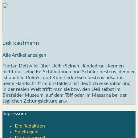
ueli kaufmann
Alle Artikel anzeigen
Florian Dettwiler über Ueli: »Seinen Händedruck kennen
nicht nur seine Ex-Schülerinnen und Schüler bestens, denn er
ist auch in Politik- und Künstlerkreisen bestens bekannt.
Seine Handschrift im birsfälder.li ist deutlich erkennbar und
in der realen Welt trifft man sie bzw. den Ueli selbst im
Birsfelder Museum, auf dem Töff oder im Messana bei der
täglichen Zeitungslektüre an.«
Impres­sum
Die Redak­ti­on
Spiel­re­geln
Do-it-your­s­elf