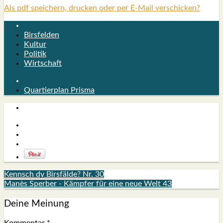
Als pdf speichern, drucken oder per E-Mail verschicken?
Birsfelden
Kultur
Politik
Wirtschaft
Quartierplan Prisma
Kennsch dy Birsfälde? Nr. 30
Manès Sperber - Kämpfer für eine neue Welt 43
Deine Meinung