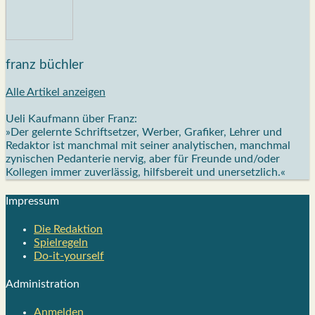
franz büchler
Alle Artikel anzeigen
Ueli Kaufmann über Franz:
»Der gelernte Schriftsetzer, Werber, Grafiker, Lehrer und
Redaktor ist manchmal mit seiner analytischen, manchmal
zynischen Pedanterie nervig, aber für Freunde und/oder
Kollegen immer zuverlässig, hilfsbereit und unersetzlich.«
Impres­sum
Die Redak­ti­on
Spiel­re­geln
Do-it-your­s­elf
Admi­nis­tra­ti­on
Anmelden