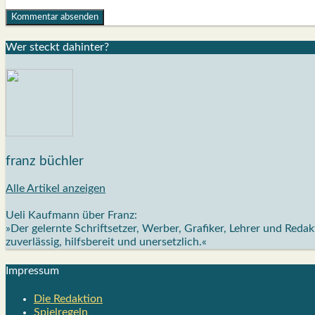
Wer steckt dahin­ter?
franz büchler
Alle Artikel anzeigen
Ueli Kaufmann über Franz:
»Der gelernte Schriftsetzer, Werber, Grafiker, Lehrer und Red
zuverlässig, hilfsbereit und unersetzlich.«
Impres­sum
Die Redak­ti­on
Spiel­re­geln