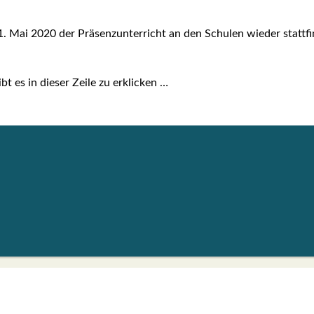
 Mai 2020 der Prä­senz­un­ter­richt an den Schu­len wie­der statt­fi
bt es in die­ser Zei­le zu erkli­cken …