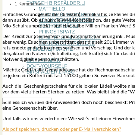
TYPISCH BIRSFÄLDER.LI
1 Kommentar
MATTIELLO
Ein­fa­ches Grund­ge­setz der (direk­ten) Demo­kra­tie: Je klei­ne
RUDOLF BUSS­MANN LIEST…
dann aus­übt. Ob es nun die WM-Kon­stel­la­ti­on, das gute Wet­ter
ADVÄNTSKALÄNDER.LI
Mio-Schul­raum­pro­jekt rund eine hal­be Mil­li­on Fran­ken Wert! 
OSCHTERHÄS.LI
PFINGST­SPATZ
Der Kre­dit zur Ster­nen­feld- und Kirch­matt-Sanie­rung inkl. Musik
RENÉ REGEN­ASS LIEST…
aber wenig. Es schien unbe­strit­ten, dass die seit 2011 immer wie­d
ECK­HARDS LYRIK­ECKE
rats ende­te end­lich in einem seriö­sen und Vor­schlag. Und der
IN EIGE­NER SACHE
den aktu­el­len Nut­zern (Schul­lei­tung, Lehr­kräf­te) sich für das
SO GOOT’S
Not­wen­dig­keit eben­so ein­schätz­ten.
SPIEL­RE­GELN
DO-IT-YOUR­S­ELF
Mäch­tig Geld in die Gemein­de­kas­se hat der Rech­nug­ns­ab­schl
BIRSFÄLDER.LI-ABO
te jedem ein Köf­fer­li mit fast 15’000 gel­ben Schwei­zer Bank­no­
SHOUT­BOX
Auch die Geschenk­gut­schei­ne für die loka­len Läde­li woll­te ni
vor dem viel zitier­ten Ster­ben zu ret­ten. Was bleibt sind die “Wa
Schliess­lich wur­den die Anwe­sen­den doch noch beschenkt: Prat­te
eine Genos­sen­schaft über.
Und falls wir uns wie­der­ho­len: Wie wär’s mit einem Ein­woh­ner­
Als pdf speichern, drucken oder per E-Mail verschicken?