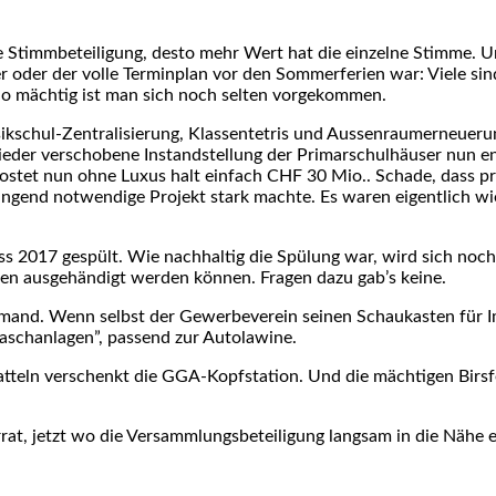
r die Stimm­be­tei­li­gung, des­to mehr Wert hat die ein­zel­ne Stim­
 oder der vol­le Ter­min­plan vor den Som­mer­fe­ri­en war: Vie­le 
So mäch­tig ist man sich noch sel­ten vor­ge­kom­men.
­schul-Zen­tra­li­sie­rung, Klas­sen­tetris und Aus­sen­rau­mer­neue­ru
er ver­scho­be­ne Instand­stel­lung der Pri­mar­schul­häu­ser nun end­
 kos­tet nun ohne Luxus halt ein­fach CHF 30 Mio.. Scha­de, dass pr
 drin­gend not­wen­di­ge Pro­jekt stark mach­te. Es waren eigent­lich w
uss 2017 gespült. Wie nach­hal­tig die Spü­lung war, wird sich noch
ten aus­ge­hän­digt wer­den kön­nen. Fra­gen dazu gab’s kei­ne.
e­mand. Wenn selbst der Gewer­be­ver­ein sei­nen Schau­kas­ten für Im
sch­an­la­gen”, pas­send zur Auto­la­wi­ne.
ln ver­schenkt die GGA-Kopf­sta­ti­on. Und die mäch­ti­gen Birs­fel­
rat, jetzt wo die Ver­samm­lungs­be­tei­li­gung lang­sam in die Näh