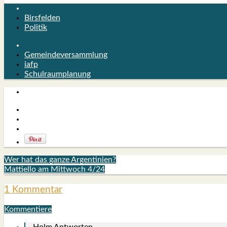
Birsfelden
Politik
Gemeindeversammlung
iafp
Schulraumplanung
Wer hat das ganze Argentinien?
Mattiello am Mittwoch 4/24
1 Kommentar
Kommentiere