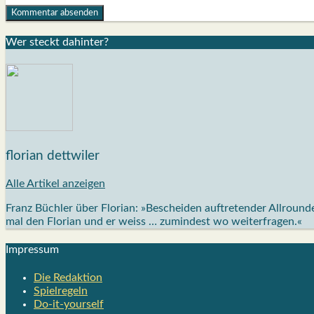
Wer steckt dahin­ter?
florian dettwiler
Alle Artikel anzeigen
Franz Büchler über Florian: »Bescheiden auftretender Allrou
mal den Florian und er weiss … zumindest wo weiterfragen.«
Impres­sum
Die Redak­ti­on
Spiel­re­geln
Do-it-your­s­elf