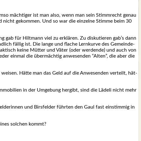
me. Umso mäch­ti­ger ist man also, wenn man sein Stimm­recht genau
sind nicht gekom­men. Und so war die ein­zel­ne Stim­me beim 30
ng gab für Hilt­mann viel zu erklä­ren. Zu dis­ku­tie­ren gab’s dann
lich fäl­lig ist. Die lan­ge und fla­che Lern­kur­ve des Gemein­de­
ak­tisch kei­ne Müt­ter und Väter (oder wer­den­de) und auch von
ie­der ein­mal die über­mäch­tig anwe­sen­den “Alten”, die aber die
 wei­sen. Hät­te man das Geld auf die Anwe­sen­den ver­teilt, hät­
mo­bi­li­en in der Umge­bung her­gibt, sind die Läde­li nicht mehr
de­rin­nen und Birs­fel­der führ­ten den Gaul fast ein­stim­mig in
e eines sol­chen kommt?