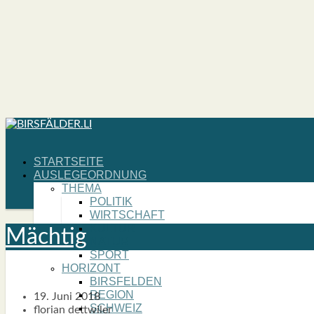
START­SEI­TE
AUS­LE­GE­ORD­NUNG
THE­MA
POLI­TIK
WIRT­SCHAFT
KUL­TUR
Mäch­tig
NATUR
SPORT
HORI­ZONT
BIRS­FEL­DEN
REGI­ON
19. Juni 2018
SCHWEIZ
florian dettwiler