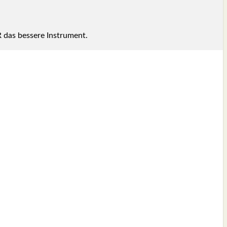
 das bes­se­re Instru­ment.