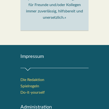
für Freunde und/oder Kollegen
immer zuverlässig, hilfsbereit und
unersetzlich.«
Impres­sum
Die Redak­ti­on
Spiel­re­geln
Do-it-your­s­elf
Admi­nis­tra­ti­on