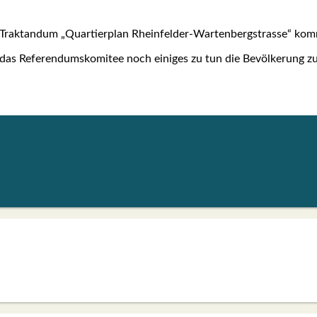
tan­dum „Quar­tier­plan Rhein­fel­der-War­ten­berg­stras­se“ kom
s Refe­ren­dums­ko­mi­tee noch eini­ges zu tun die Bevöl­ke­rung z