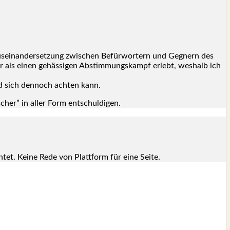
us­ein­an­der­set­zung zwi­schen Befür­wor­tern und Geg­nern des
ehr als einen gehäs­si­gen Abstim­mungs­kampf erlebt, wes­halb ich
und sich den­noch ach­ten kann.
er” in aller Form ent­schul­di­gen.
h­tet. Kei­ne Rede von Platt­form für eine Sei­te.