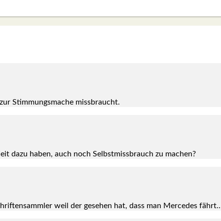
ht zur Stim­mungs­ma­che miss­braucht.
e Zeit dazu haben, auch noch Selbst­miss­brauch zu machen?
rif­ten­samm­ler weil der gese­hen hat, dass man Mer­ce­des fähr