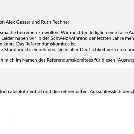
von Alex Gas­ser und Ruth Rech­ner:
­ma­che betrei­ben zu wol­len. Wir möch­ten ledig­lich eine fai­re A
ns. Lei­der haben wir in der Schweiz wäh­rend der letz­ten Jah­re m
n kann. Das Refe­ren­dums­ko­mi­tee ist
e Stand­punk­te ein­neh­men, sie in aller Deut­lich­keit ver­tre­ten 
mich im Namen des Refe­ren­dums­ko­mi­tees für die­sen “Aus­rut­sch
och abso­lut neu­tral und dis­kret ver­hal­ten. Aus­schliess­lich beric