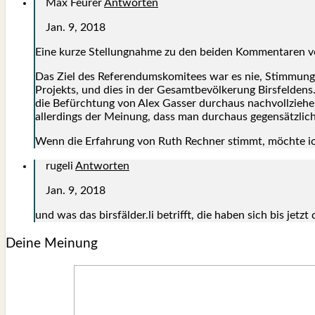
Max Feurer
Antworten
Jan. 9, 2018
Eine kur­ze Stel­lung­nah­me zu den bei­den Kom­men­ta­ren 
Das Ziel des Refe­ren­dums­ko­mi­tees war es nie, Stim­mungs
Pro­jekts, und dies in der Gesamt­be­völ­ke­rung Birs­fel­de
die Befürch­tung von Alex Gas­ser durch­aus nach­voll­zie­he
aller­dings der Mei­nung, dass man durch­aus gegen­sätz­li­ch
Wenn die Erfah­rung von Ruth Rech­ner stimmt, möch­te ich 
rugeli
Antworten
Jan. 9, 2018
und was das birsfälder.li betrifft, die haben sich bis jetzt d
Deine Meinung