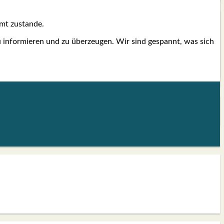
mt zustan­de.
u infor­mie­ren und zu über­zeu­gen. Wir sind gespannt, was sich