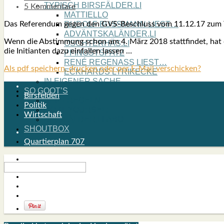
TYPISCH BIRSFÄLDER.LI
5 Kommentare
MATTIELLO
Das Refe­ren­dum gegen den GVS-Beschluss vom 11.12.17 zum Trak­
RUDOLF BUSS­MANN LIEST…
ADVÄNTSKALÄNDER.LI
Wenn die Abstim­mung schon am 4. März 2018 statt­fin­det, hat da
OSCHTERHÄS.LI
die Initi­an­ten dazu ein­fal­len las­sen …
PFINGST­SPATZ
RENÉ REGEN­ASS LIEST…
Als pdf speichern, drucken oder per E-Mail verschicken?
ECK­HARDS LYRIK­ECKE
IN EIGE­NER SACHE
SO GOOT’S
Birsfelden
SPIEL­RE­GELN
Politik
DO-IT-YOUR­S­ELF
Wirtschaft
BIRSFÄLDER.LI-ABO
SHOUT­BOX
Quartierplan 707