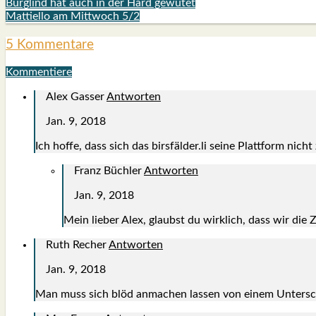
Burglind hat auch in der Hard gewütet
Mattiello am Mittwoch 5/2
5 Kommentare
Kommentiere
Alex Gasser
Antworten
Jan. 9, 2018
Ich hof­fe, dass sich das birsfälder.li sei­ne Platt­form nic
Franz Büchler
Antworten
Jan. 9, 2018
Mein lie­ber Alex, glaubst du wirk­lich, dass wir di
Ruth Recher
Antworten
Jan. 9, 2018
Man muss sich blöd anma­chen las­sen von einem Unter­sch