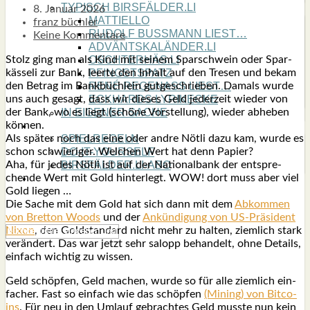
TYPISCH BIRSFÄLDER.LI
8. Januar 2026
MATTIELLO
franz büchler
RUDOLF BUSS­MANN LIEST…
Keine Kommentare
ADVÄNTSKALÄNDER.LI
Stolz ging man als Kind mit sei­nem Spar­schwein oder Spar­
OSCHTERHÄS.LI
käs­se­li zur Bank, leer­te den Inhalt auf den Tre­sen und bekam
PFINGST­SPATZ
den Betrag im Bank­büch­lein gut­ge­schrie­ben. Damals wur­de
RENÉ REGEN­ASS LIEST…
uns auch gesagt, dass wir die­ses Geld jeder­zeit wie­der von
ECK­HARDS LYRIK­ECKE
der Bank, wo es liegt (schö­ne Vor­stel­lung), wie­der abhe­ben
IN EIGE­NER SACHE
kön­nen.
SO GOOT’S
Als spä­ter noch das eine oder and­re Nöt­li dazu kam, wur­de es
SPIEL­RE­GELN
schon schwie­ri­ger. Wel­chen Wert hat denn Papier?
DO-IT-YOUR­S­ELF
Aha, für jedes Nöt­li ist auf der Natio­nal­bank der ent­spre­
BIRSFÄLDER.LI-ABO
chen­de Wert mit Gold hin­ter­legt. WOW! dort muss aber viel
SHOUT­BOX
Gold lie­gen …
Die Sache mit dem Gold hat sich dann mit dem
Abkom­men
von Bret­ton Woods
und der
Ankün­di­gung von US-Prä­si­dent
Nixon
, den Gold­stan­dard nicht mehr zu hal­ten, ziem­lich stark
ver­än­dert. Das war jetzt sehr salopp behan­delt, ohne Details,
ein­fach wich­tig zu wis­sen.
Geld schöp­fen, Geld machen, wur­de so für alle ziem­lich ein­
fa­cher. Fast so ein­fach wie das schöp­fen
(Mining) von Bit­co­
ins
. Für neu in den Umlauf gebrach­tes Geld muss­te nun kein