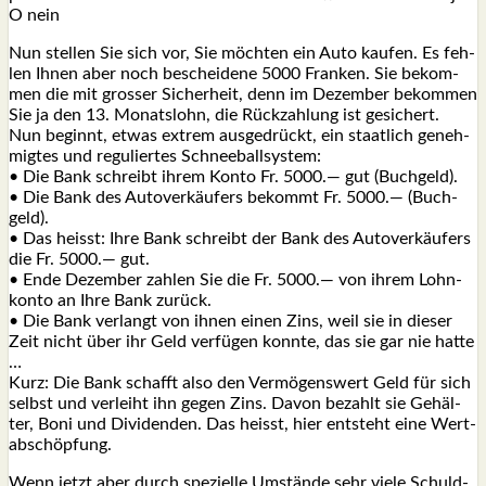
O nein
Nun stel­len Sie sich vor, Sie möch­ten ein Auto kau­fen. Es feh­
len Ihnen aber noch beschei­de­ne 5000 Fran­ken. Sie bekom­
men die mit gros­ser Sicher­heit, denn im Dezem­ber bekom­men
Sie ja den 13. Monats­lohn, die Rück­zah­lung ist gesi­chert.
Nun beginnt, etwas extrem aus­ge­drückt, ein staat­lich geneh­
mig­tes und regu­lier­tes Schnee­ball­sys­tem:
• Die Bank schreibt ihrem Kon­to Fr. 5000.— gut (Buch­geld).
• Die Bank des Auto­ver­käu­fers bekommt Fr. 5000.— (Buch­
geld).
• Das heisst: Ihre Bank schreibt der Bank des Auto­ver­käu­fers
die Fr. 5000.— gut.
• Ende Dezem­ber zah­len Sie die Fr. 5000.— von ihrem Lohn­
kon­to an Ihre Bank zurück.
• Die Bank ver­langt von ihnen einen Zins, weil sie in die­ser
Zeit nicht über ihr Geld ver­fü­gen konn­te, das sie gar nie hat­te
…
Kurz: Die Bank schafft also den Ver­mö­gens­wert Geld für sich
selbst und ver­leiht ihn gegen Zins. Davon bezahlt sie Gehäl­
ter, Boni und Divi­den­den. Das heisst, hier ent­steht eine Wert­
ab­schöp­fung.
Wenn jetzt aber durch spe­zi­el­le Umstän­de sehr vie­le Schuld­