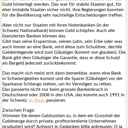
Gold hin­ter­legt wer­den. Das war für sta­bi­le Staa­ten gut, für
eher insta­bi­le Staa­ten sicher nicht, ihre Regie­run­gen konn­ten
für die Bevöl­ke­rung sehr nach­tei­li­ge Ent­schei­dun­gen tref­fen.
Aber nicht nur Staa­ten mit ihren Noten­ban­ken (in der
Schweiz Natio­nal­bank) kön­nen Geld schöp­fen. Auch alle
lizen­zier­ten Ban­ken kön­nen das.
Gibt man sei­ne Erspar­nis­se, sei­nen Lohn, sein Erbe oder was
auch immer an eine Bank, wird die­se zum Schuld­ner, der/die
Geld­ein­le­gen­de wird zum Gläu­bi­ger (kommt von glau­ben). Die
Bank gibt dem Gläu­bi­ger die Garan­tie, dass er die­se Schuld
als Bar­geld jeder­zeit zurück­be­kommt.
Das macht sich meist erst dann bemerk­bar, wenn eine Bank
in Schwie­rig­kei­ten kommt und die Spa­rer (Gläu­bi­ger) vor der
Spar­kas­se Schlan­ge ste­hen, um ihr Ver­mö­gen zu ret­ten.
Das pas­sier­te nicht nur beim gros­sen Ban­ken­krach in
Deutsch­land oder 2008 in den USA, das konn­te auch 1991 in
der Schweiz,
in Thun
, pas­sie­ren.
Zwi­schen Fra­ge:
Stim­men Sie einem Geld­sys­tem zu, in dem ein Gross­teil der
Geld­men­ge durch pri­va­te, pro­fit­ori­en­tier­te Unter­neh­men
pro­du­ziert wird? Ant­wort in Gedan­ken bit­te ankreu­zen: O ja