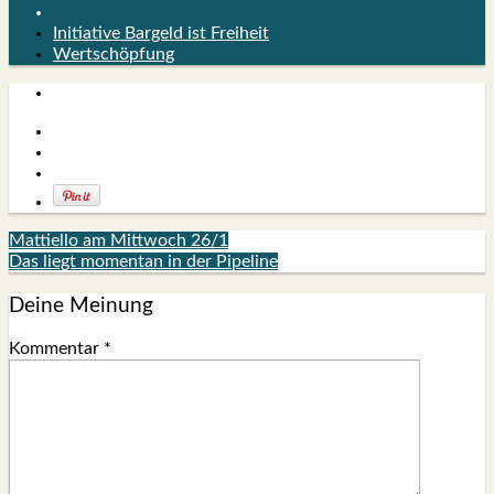
Initiative Bargeld ist Freiheit
Wertschöpfung
Mattiello am Mittwoch 26/1
Das liegt momentan in der Pipeline
Deine Meinung
Kommentar
*