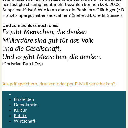
ner fast gleich­zei­tig nicht mehr bezah­len kön­nen (z.B. 2008
Sub­prime-Kri­se)? Wie kann dann die Bank ihre Gläu­bi­ger (z.B.
Franz­lis Spar­gut­ha­ben) aus­zah­len? (Sie­he z.B. Cre­dit Suis­se.)
Und zum Schluss noch dies:
Es gibt Men­schen, die den­ken
Mil­li­ar­dä­re sind gut für das Volk
und die Gesell­schaft.
Und es gibt Men­schen, die den­ken.
(Chris­ti­an Bur­ri-Fey)
Als pdf speichern, drucken oder per E-Mail verschicken?
Birsfelden
Demokratie
Kultur
Politik
Wirtschaft