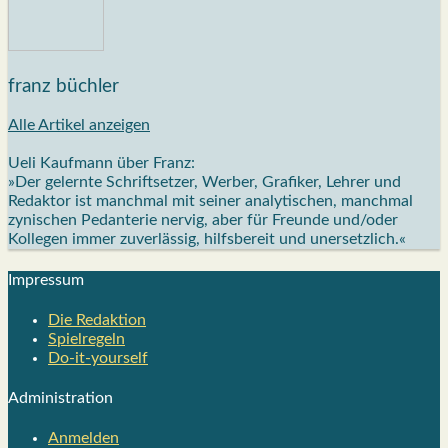
franz büchler
Alle Artikel anzeigen
Ueli Kaufmann über Franz:
»Der gelernte Schriftsetzer, Werber, Grafiker, Lehrer und
Redaktor ist manchmal mit seiner analytischen, manchmal
zynischen Pedanterie nervig, aber für Freunde und/oder
Kollegen immer zuverlässig, hilfsbereit und unersetzlich.«
Impres­sum
Die Redak­ti­on
Spiel­re­geln
Do-it-your­s­elf
Admi­nis­tra­ti­on
Anmelden