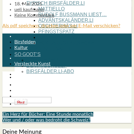
TYPISCH BIRSFÄLDER.LI
18. Mai 2021
MATTIELLO
ueli kaufmann
RUDOLF BUSS­MANN LIEST…
Keine Kommentare
ADVÄNTSKALÄNDER.LI
Als pdf speichern, drucken oder per E-Mail verschicken?
OSCHTERHÄS.LI
PFINGST­SPATZ
RENÉ REGEN­ASS LIEST…
Birsfelden
ECK­HARDS LYRIK­ECKE
Kultur
IN EIGE­NER SACHE
SO GOOT’S
SPIEL­RE­GELN
Versteckte Kunst
DO-IT-YOUR­S­ELF
BIRSFÄLDER.LI-ABO
SHOUT­BOX
Ein Herz für Bücher: Eine Stunde monatlich
Wer und / oder was bedroht die Schweiz?
Deine Meinung