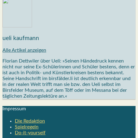
ueli kaufmann
Alle Artikel anzeigen
Florian Dettwiler über Ueli: »Seinen Händedruck kennen
nicht nur seine Ex-Schülerinnen und Schüler bestens, denn er
ist auch in Politik- und Künstlerkreisen bestens bekannt.
Seine Handschrift im birsfälder.li ist deutlich erkennbar und
in der realen Welt trifft man sie bzw. den Ueli selbst im
Birsfelder Museum, auf dem Töff oder im Messana bei der
täglichen Zeitungslektüre an.«
Impres­sum
Die Redak­ti­on
Spiel­re­geln
Do-it-your­s­elf