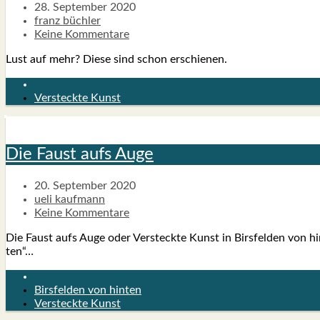
28. September 2020
franz büchler
Keine Kommentare
Lust auf mehr? Die­se sind schon erschie­nen.
Versteckte Kunst
Die Faust aufs Auge
20. September 2020
ueli kaufmann
Keine Kommentare
Die Faust aufs Auge oder Ver­steck­te Kunst in Birs­fel­den von hin­
ten“…
Birsfelden von hinten
Versteckte Kunst