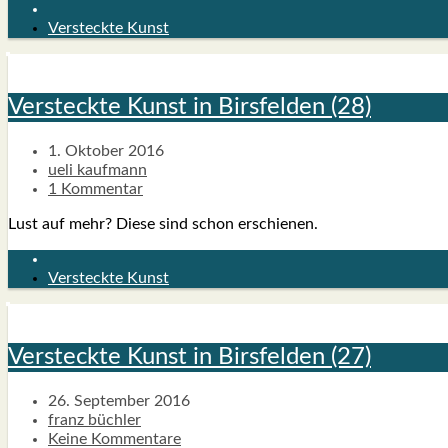
Versteckte Kunst
Ver­steck­te Kunst in Birs­fel­den (28)
1. Oktober 2016
ueli kaufmann
1 Kommentar
Lust auf mehr? Die­se sind schon erschie­nen.
Versteckte Kunst
Ver­steck­te Kunst in Birs­fel­den (27)
26. September 2016
franz büchler
Keine Kommentare