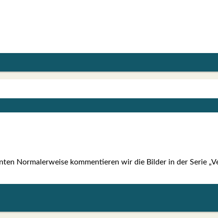
ten Nor­ma­ler­wei­se kom­men­tie­ren wir die Bil­der in der Serie „Ve