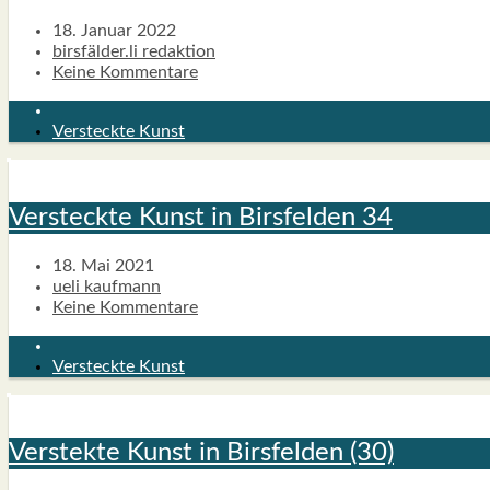
18. Januar 2022
birsfälder.li redaktion
Keine Kommentare
Versteckte Kunst
Ver­steck­te Kunst in Birs­fel­den 34
18. Mai 2021
ueli kaufmann
Keine Kommentare
Versteckte Kunst
Vers­tek­te Kunst in Birs­fel­den (30)