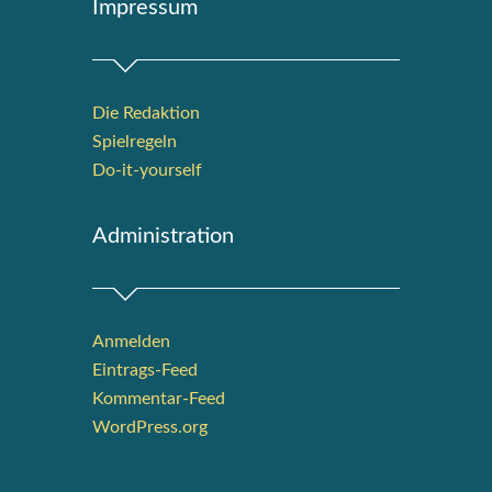
Impres­sum
Die Redak­ti­on
Spiel­re­geln
Do-it-your­s­elf
Admi­nis­tra­ti­on
Anmelden
Eintrags-Feed
Kommentar-Feed
WordPress.org