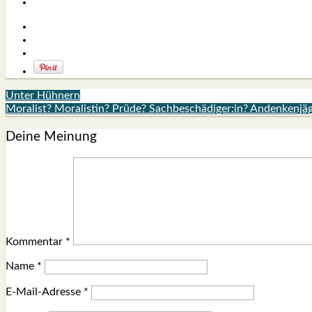
Unter Hühnern
Moralist? Moralistin? Prüde? Sachbeschädiger:in? Andenkenjäg
Deine Meinung
Kommentar
*
Name
*
E-Mail-Adresse
*