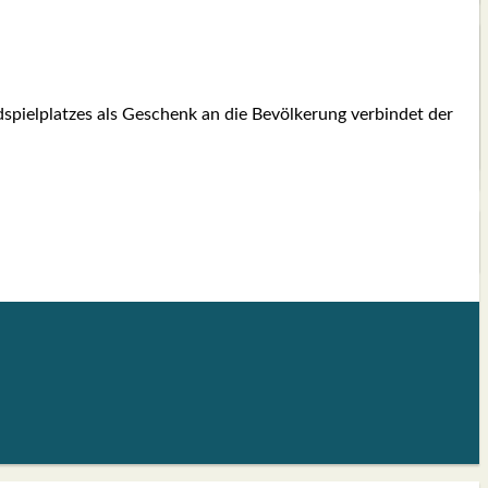
piel­plat­zes als Geschenk an die Bevöl­ke­rung ver­bin­det der