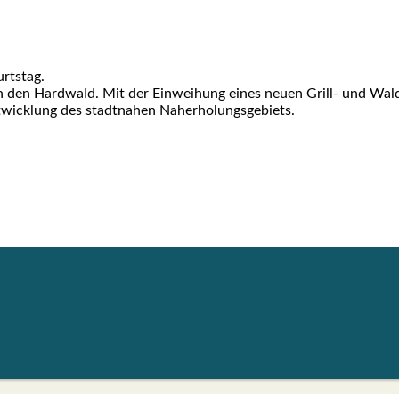
rts­tag.
 den Hard­wald. Mit der Ein­wei­hung eines neu­en Grill- und Wald­s
t­wick­lung des stadt­na­hen Nah­erho­lungs­ge­biets.