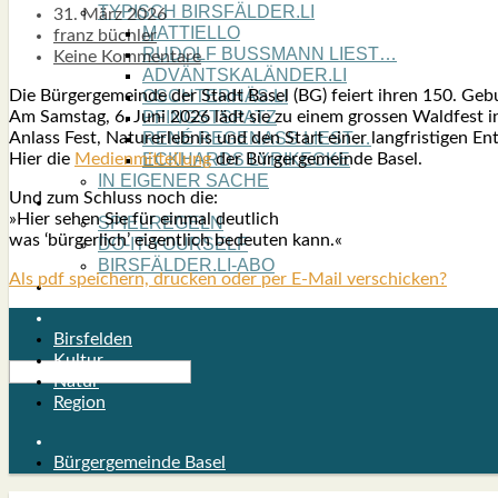
TYPISCH BIRSFÄLDER.LI
31. März 2026
MATTIELLO
franz büchler
RUDOLF BUSS­MANN LIEST…
Keine Kommentare
ADVÄNTSKALÄNDER.LI
Die Bürgergemeinde der Stadt Basel (BG) fei­ert ihren 150. Gebu
OSCHTERHÄS.LI
Am Sams­tag, 6. Juni 2026 lädt sie zu einem gros­sen Wald­fest in
PFINGST­SPATZ
Anlass Fest, Natur­er­leb­nis und den Start einer lang­fris­ti­gen En
RENÉ REGEN­ASS LIEST…
Hier die
Medi­en­mit­tei­lung
der Bür­ger­ge­mein­de Basel.
ECK­HARDS LYRIK­ECKE
IN EIGE­NER SACHE
Und zum Schluss noch die:
SO GOOT’S
»Hier sehen Sie für ein­mal deut­lich
SPIEL­RE­GELN
was ‘bür­ger­lich’ eigent­lich bedeu­ten kann.«
DO-IT-YOUR­S­ELF
BIRSFÄLDER.LI-ABO
Als pdf speichern, drucken oder per E-Mail verschicken?
SHOUT­BOX
Birsfelden
Kultur
Natur
Region
Bürgergemeinde Basel