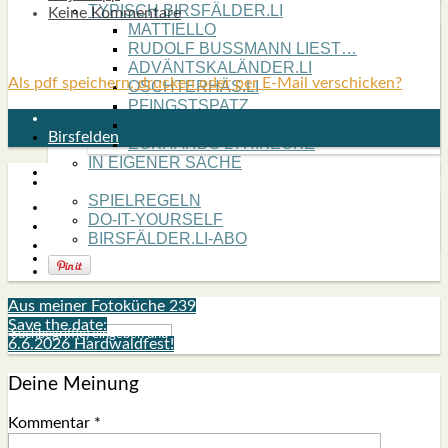
TYPISCH BIRSFÄLDER.LI
Keine Kommentare
MATTIELLO
RUDOLF BUSS­MANN LIEST…
ADVÄNTSKALÄNDER.LI
Als pdf speichern, drucken oder per E-Mail verschicken?
OSCHTERHÄS.LI
PFINGST­SPATZ
RENÉ REGEN­ASS LIEST…
Birsfelden
ECK­HARDS LYRIK­ECKE
IN EIGE­NER SACHE
SO GOOT’S
SPIEL­RE­GELN
DO-IT-YOUR­S­ELF
BIRSFÄLDER.LI-ABO
SHOUT­BOX
Aus meiner Fotoküche 239
Save the date:
6.6.2026 Hardwaldfest!
Deine Meinung
Kommentar
*