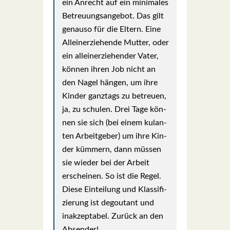
ein Anrecht auf ein mini­ma­les
Betreu­ungs­an­ge­bot. Das gilt
genau­so für die Eltern. Eine
Allein­er­zie­hen­de Mut­ter, oder
ein allein­er­zie­hen­der Vater,
kön­nen ihren Job nicht an
den Nagel hän­gen, um ihre
Kin­der ganz­tags zu betreu­en,
ja, zu schu­len. Drei Tage kön­
nen sie sich (bei einem kulan­
ten Arbeit­ge­ber) um ihre Kin­
der küm­mern, dann müs­sen
sie wie­der bei der Arbeit
erschei­nen. So ist die Regel.
Die­se Ein­tei­lung und Klas­si­fi­
zie­rung ist degou­tant und
inak­zep­ta­bel. Zurück an den
Absen­der!