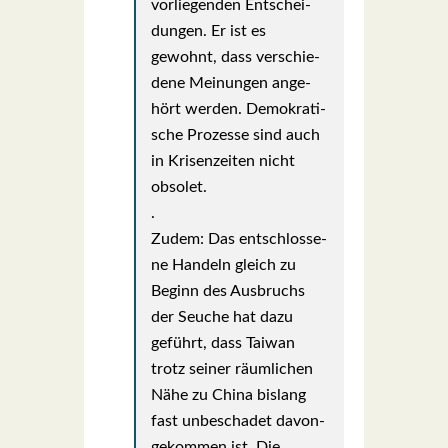
vor­lie­gen­den Ent­schei­
dun­gen. Er ist es
gewohnt, dass ver­schie­
de­ne Mei­nun­gen ange­
hört wer­den. Demo­kra­ti­
sche Pro­zes­se sind auch
in Kri­sen­zei­ten nicht
obso­let.
.
Zudem: Das ent­schlos­se­
ne Han­deln gleich zu
Beginn des Aus­bruchs
der Seu­che hat dazu
geführt, dass Tai­wan
trotz sei­ner räum­li­chen
Nähe zu Chi­na bis­lang
fast unbe­scha­det davon­
ge­kom­men ist. Die