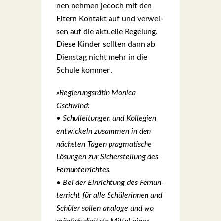
nen neh­men jedoch mit den
Eltern Kon­takt auf und ver­wei­
sen auf die aktu­el­le Rege­lung.
Die­se Kin­der soll­ten dann ab
Diens­tag nicht mehr in die
Schu­le kom­men.
»Regie­rungs­rä­tin Moni­ca
Gschwind:
• Schul­lei­tun­gen und Kol­le­gi­en
ent­wi­ckeln zusam­men in den
nächs­ten Tagen prag­ma­ti­sche
Lösun­gen zur Sicher­stel­lung des
Fern­un­ter­rich­tes.
• Bei der Ein­rich­tung des Fern­un­
ter­richt für alle Schü­le­rin­nen und
Schü­ler sol­len ana­lo­ge und wo