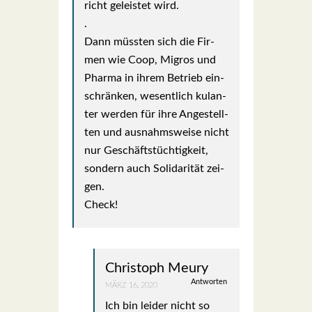
richt geleis­tet wird.
.
Dann müss­ten sich die Fir­
men wie Coop, Migros und
Phar­ma in ihrem Betrieb ein­
schrän­ken, wesent­lich kulan­
ter wer­den für ihre Ange­stell­
ten und aus­nahms­wei­se nicht
nur Geschäfts­tüch­tig­keit,
son­dern auch Soli­da­ri­tät zei­
gen.
Check!
Christoph Meury
Antworten
MÄRZ 16, 2020
Ich bin lei­der nicht so