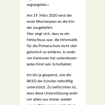
ungs­an­ge­bot.«
Am 19. März 2020 wird der
ers­te Wochen­plan an die Kin­
der aus­ge­lie­fert.
Hier zeigt sich, dass es ein
Fehl­schluss war, die Infor­ma­tik
für die Pri­mar­schu­le nicht obli­
ga­to­risch zu erklä­ren. In ande­
ren Kan­to­nen hat unter­des­sen
jedes Kind sein Schul­ta­blet.
Ich bin ja gespannt, wie die
BKSD die Schu­len tat­kräf­tig
unter­stützt. Zu befürch­ten ist,
dass die­se Unter­stüt­zung wohl
vor allem aus immer wie­der