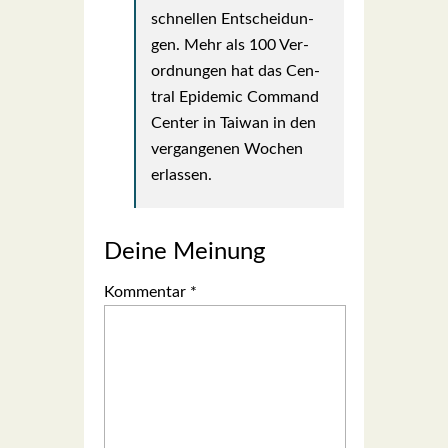
schnel­len Ent­schei­dun­
gen. Mehr als 100 Ver­
ord­nun­gen hat das Cen­
tral Epi­de­mic Com­mand
Cen­ter in Tai­wan in den
ver­gan­ge­nen Wochen
erlas­sen.
Deine Meinung
Kommentar
*