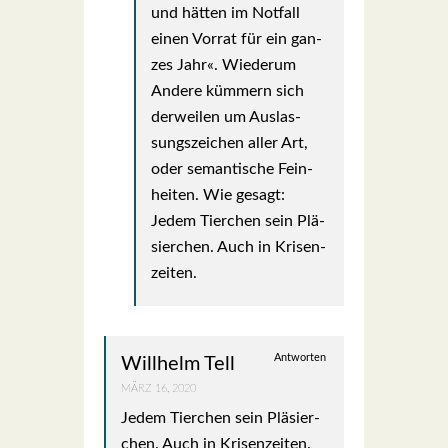
und hät­ten im Not­fall
einen Vor­rat für ein gan­
zes Jahr«. Wie­der­um
Ande­re küm­mern sich
der­wei­len um Aus­las­
sungs­zei­chen aller Art,
oder seman­ti­sche Fein­
hei­ten. Wie gesagt:
Jedem Tier­chen sein Plä­
sier­chen. Auch in Kri­sen­
zei­ten.
Antworten
Willhelm Tell
MÄRZ 16, 2020
Jedem Tier­chen sein Plä­sier­
chen. Auch in Kri­sen­zei­ten.