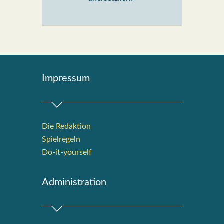
Impres­sum
Die Redak­ti­on
Spiel­re­geln
Do-it-your­s­elf
Admi­nis­tra­ti­on