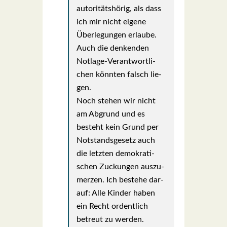
auto­ri­täts­hö­rig, als dass
ich mir nicht eige­ne
Über­le­gun­gen erlau­be.
Auch die den­ken­den
Not­la­ge-Ver­ant­wort­li­
chen könn­ten falsch lie­
gen.
Noch ste­hen wir nicht
am Abgrund und es
besteht kein Grund per
Not­stands­ge­setz auch
die letz­ten demo­kra­ti­
schen Zuckun­gen aus­zu­
mer­zen. Ich bestehe dar­
auf: Alle Kin­der haben
ein Recht ordent­lich
betreut zu wer­den.