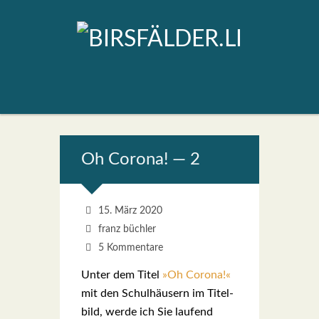
Oh Coro­na! — 2
15. März 2020
franz büchler
5 Kommentare
Unter dem Titel
»Oh Coro­na!«
mit den Schul­häu­sern im Titel­
bild, wer­de ich Sie lau­fend