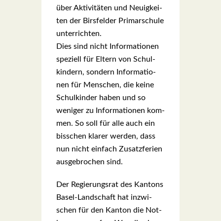
über Akti­vi­tä­ten und Neu­ig­kei­
ten der Birs­fel­der Pri­mar­schu­le
unter­rich­ten.
Dies sind nicht Infor­ma­tio­nen
spe­zi­ell für Eltern von Schul­
kin­dern, son­dern Infor­ma­tio­
nen für Men­schen, die kei­ne
Schul­kin­der haben und so
weni­ger zu Infor­ma­tio­nen kom­
men. So soll für alle auch ein
biss­chen kla­rer wer­den, dass
nun nicht ein­fach Zusatz­fe­ri­en
aus­ge­bro­chen sind.
Der Regie­rungs­rat des Kan­tons
Basel-Land­schaft hat inzwi­
schen für den Kan­ton die Not­