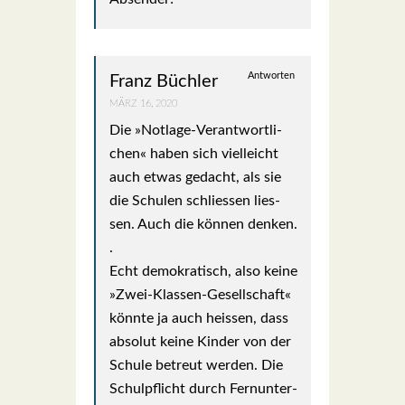
Antworten
Franz Büchler
MÄRZ 16, 2020
Die »Not­la­ge-Ver­ant­wort­li­
chen« haben sich viel­leicht
auch etwas gedacht, als sie
die Schu­len schlies­sen lies­
sen. Auch die kön­nen den­ken.
.
Echt demo­kra­tisch, also kei­ne
»Zwei-Klas­sen-Gesell­schaft«
könn­te ja auch heis­sen, dass
abso­lut kei­ne Kin­der von der
Schu­le betreut wer­den. Die
Schul­pflicht durch Fern­un­ter­