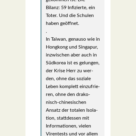
Bilanz: 59 Infi­zier­te, ein
Toter. Und die Schu­len
haben geöff­net.
.
In Tai­wan, genau­so wie in
Hong­kong und Sin­ga­pur,
inzwi­schen aber auch in
Süd­ko­rea ist es gelun­gen,
der Kri­se Herr zu wer­
den, ohne das sozia­le
Leben kom­plett ein­zu­frie­
ren, ohne den dra­ko­
nisch-chi­ne­si­schen
Ansatz der tota­len Iso­la­
ti­on, statt­des­sen mit
Infor­ma­tio­nen, vie­len
Viren­tests und vor allem