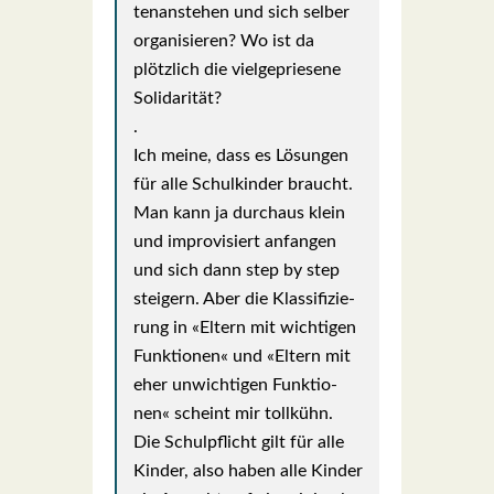
ten­an­ste­hen und sich sel­ber
orga­ni­sie­ren? Wo ist da
plötz­lich die viel­ge­prie­se­ne
Soli­da­ri­tät?
.
Ich mei­ne, dass es Lösun­gen
für alle Schul­kin­der braucht.
Man kann ja durch­aus klein
und impro­vi­siert anfan­gen
und sich dann step by step
stei­gern. Aber die Klas­si­fi­zie­
rung in «Eltern mit wich­ti­gen
Funk­tio­nen« und «Eltern mit
eher unwich­ti­gen Funk­tio­
nen« scheint mir toll­kühn.
Die Schul­pflicht gilt für alle
Kin­der, also haben alle Kin­der