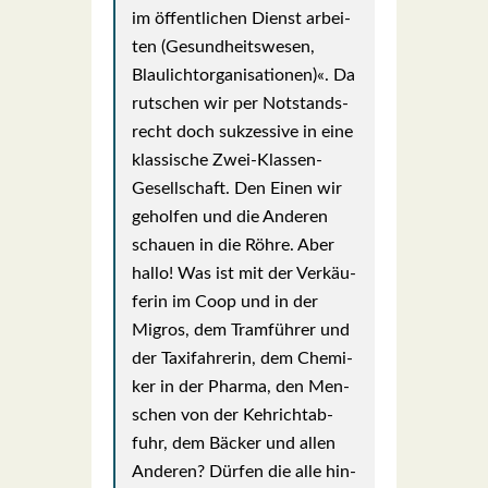
im öffent­li­chen Dienst arbei­
ten (Gesund­heits­we­sen,
Blau­licht­or­ga­ni­sa­tio­nen)«. Da
rut­schen wir per Not­stands­
recht doch suk­zes­si­ve in eine
klas­si­sche Zwei-Klas­sen-
Gesell­schaft. Den Einen wir
gehol­fen und die Ande­ren
schau­en in die Röh­re. Aber
hal­lo! Was ist mit der Ver­käu­
fe­rin im Coop und in der
Migros, dem Tram­füh­rer und
der Taxi­fah­re­rin, dem Che­mi­
ker in der Phar­ma, den Men­
schen von der Keh­richt­ab­
fuhr, dem Bäcker und allen
Ande­ren? Dür­fen die alle hin­