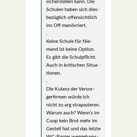
sicher­stel­len kann. Die
Schu­len haben sich dies­
be­züg­lich offen­sicht­lich
ins Off manö­vriert.
.
Kei­ne Schu­le für Nie­
mand ist kei­ne Opti­on.
Es gibt die Schul­pflicht.
Auch in kri­ti­schen Situa­
tio­nen.
.
Die Kulanz der Ver­sor­
ger­fir­men wür­de ich
nicht zu arg stra­pa­zie­ren.
War­um auch? Wenn’s im
Coop kein Brot mehr im
Gestell hat und das letz­te
WC-Papier weg­ge­hams­