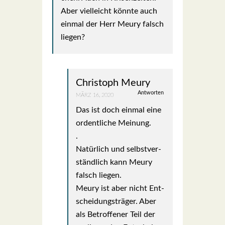
Aber viel­leicht könn­te auch
ein­mal der Herr Meu­ry falsch
lie­gen?
Christoph Meury
Antworten
MÄRZ 16, 2020
Das ist doch ein­mal eine
ordent­li­che Mei­nung.
.
Natür­lich und selbst­ver­
ständ­lich kann Meu­ry
falsch lie­gen.
Meu­ry ist aber nicht Ent­
schei­dungs­trä­ger. Aber
als Betrof­fe­ner Teil der