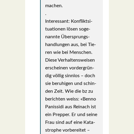
machen.
.
Inter­es­sant: Kon­flikt­si­
tua­tio­nen lösen soge­
nann­te Über­sprungs­
hand­lun­gen aus, bei Tie­
ren wie bei Men­schen.
Die­se Ver­hal­tens­wei­sen
erschei­nen vor­der­grün­
dig völ­lig sinn­los – doch
sie beru­hi­gen und schin­
den Zeit. Wie die bz zu
berich­ten weiss: «Ben­no
Panis­si­di aus Rein­ach ist
ein Prep­per. Er und sei­ne
Frau sind auf eine Kata­
stro­phe vor­be­rei­tet –