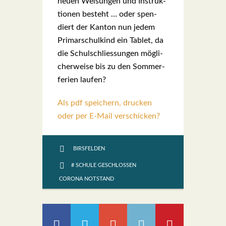
neu­en Wei­sun­gen und Instruk­
tio­nen besteht … oder spen­
diert der Kan­ton nun jedem
Pri­mar­schul­kind ein Tablet, da
die Schul­schlies­sun­gen mög­li­
cher­wei­se bis zu den Som­mer­
fe­ri­en lau­fen?
Als pdf speichern, drucken
oder per E-Mail verschicken?
BIRSFELDEN
# SCHULE GESCHLOSSEN
CORONA NOTSTAND