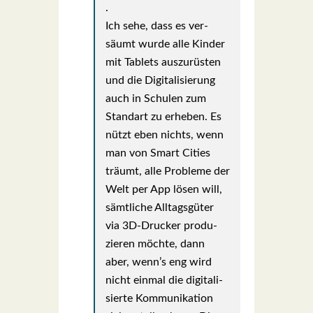
.
Ich sehe, dass es ver­
säumt wur­de alle Kin­der
mit Tablets aus­zu­rüs­ten
und die Digi­ta­li­sie­rung
auch in Schu­len zum
Stand­art zu erhe­ben. Es
nützt eben nichts, wenn
man von Smart Cities
träumt, alle Pro­ble­me der
Welt per App lösen will,
sämt­li­che All­tags­gü­ter
via 3D-Dru­cker pro­du­
zie­ren möch­te, dann
aber, wenn’s eng wird
nicht ein­mal die digi­ta­li­
sier­te Kom­mu­ni­ka­ti­on