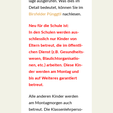
la­ge aus­ge­ru­fen. Was dies im
Detail bedeu­tet, kön­nen Sie im
Birs­fel­der Pünggt­li
nach­le­sen.
Neu für die Schu­le ist:
In den Schu­len wer­den aus­
schliess­lich nur Kin­der von
Eltern betreut, die im öffent­li­
chen Dienst (z.B. Gesund­heits­
we­sen, Blau­licht­or­ga­ni­sa­tio­
nen, etc.) arbei­ten. Die­se Kin­
der wer­den am Mon­tag und
bis auf Wei­te­res garan­tiert
betreut.
Alle ande­ren Kin­der wer­den
am Mon­tag­mor­gen auch
betreut. Die Klas­sen­lehr­per­so­