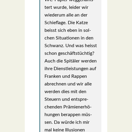
tert wur­de, lei­der wir
wie­der­um alle an der
Schief­la­ge. Die Kat­ze
beisst sich eben in sol­
chen Situa­tio­nen in den
Schwanz. Und was heisst
schon geschäfts­tüch­tig?
Auch die Spi­tä­ler wer­den
ihre Dienst­leis­tun­gen auf
Fran­ken und Rap­pen
abrech­nen und wir alle
wer­den dies mit den
Steu­ern und ent­spre­
chen­den Prä­mi­en­er­hö­
hun­gen berap­pen müs­
sen. Da wür­de ich mir
mal kei­ne Illu­sio­nen