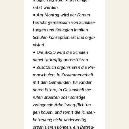
mög­lich digi­ta­le Mit­tel ein­ge­
setzt wer­den.
• Am Mon­tag wird der Fern­un­
ter­richt gemein­sam von Schul­lei­
tun­gen und Kol­le­gi­en in allen
Schu­len kon­zep­tio­niert und orga­
ni­siert.
• Die BKSD wird die Schu­len
dabei tat­kräf­tig unter­stüt­zen.
• Zusätz­lich orga­ni­sie­ren die Pri­
mar­schu­len, in Zusam­men­ar­beit
mit den Gemein­den, für Kin­der
deren Eltern, in Gesund­heits­be­
ru­fen arbei­ten oder sons­ti­ge
zwin­gen­de Arbeits­ver­pflich­tun­
gen haben, und somit die Kin­der­
be­treu­ung nicht ander­wei­tig
orga­ni­sie­ren kön­nen, ein Betreu­