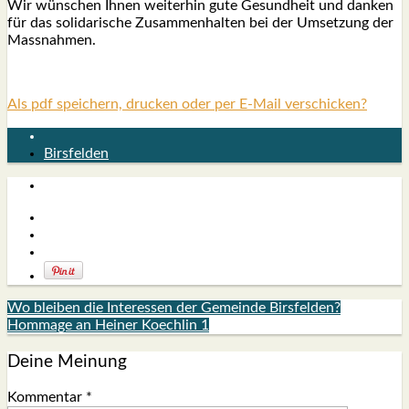
Wir wün­schen Ihnen wei­ter­hin gute Gesund­heit und dan­ken
für das soli­da­ri­sche Zusam­men­hal­ten bei der Umset­zung der
Mass­nah­men.
Als pdf speichern, drucken oder per E-Mail verschicken?
Birsfelden
Wo bleiben die Interessen der Gemeinde Birsfelden?
Hommage an Heiner Koechlin 1
Deine Meinung
Kommentar
*