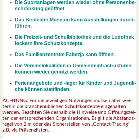
Die Sport­an­la­gen wer­den wie­der ohne Per­so­nen­be­
schrän­kung geöff­net.
Das Birs­fel­der Muse­um kann Aus­stel­lun­gen durch­
füh­ren.
Die Frei­zeit- und Schul­bi­blio­thek und die Ludo­thek
lockern ihre Schutz­kon­zep­te.
Das Fami­li­en­zen­trum Fabez­ja kann öff­nen.
Die Ver­eins­lo­ka­li­tä­ten in Gemein­de­infra­struk­tu­ren
kön­nen wie­der genutzt wer­den.
Feri­en­an­ge­bo­te und ‑lager für Kin­der und Jugend­li­
che kön­nen statt­fin­den.
ACHTUNG: Für die jewei­li­gen Nut­zun­gen müs­sen aber wei­
ter­hin die bran­chen­üb­li­chen Schutz­kon­zep­te ein­ge­hal­ten
wer­den. Beach­ten Sie des­halb die Hin­wei­se und Öff­nungs­zei­
ten der ent­spre­chen­den Orga­ni­sa­tio­nen. Es gilt die Abstands­
re­gel von 2 m oder das Sicher­stel­len von „Cont­act-Tra­cing“
z.B. via Prä­senz­lis­ten.