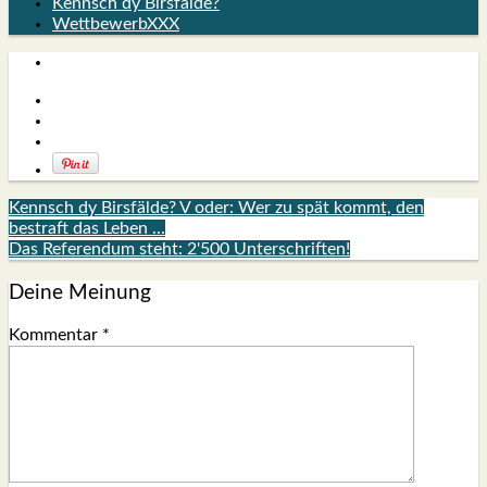
Kennsch dy Birsfälde?
WettbewerbXXX
Kennsch dy Birsfälde? V oder: Wer zu spät kommt, den
bestraft das Leben ...
Das Referendum steht: 2'500 Unterschriften!
Deine Meinung
Kommentar
*