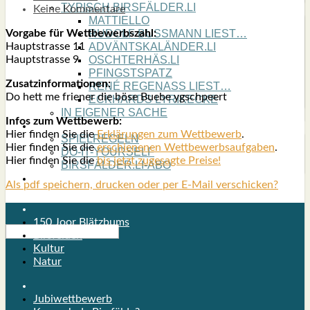
TYPISCH BIRSFÄLDER.LI
Keine Kommentare
MATTIELLO
Vor­ga­be für Wett­be­werbs­zahl:
RUDOLF BUSS­MANN LIEST…
Haupt­stras­se 11
ADVÄNTSKALÄNDER.LI
Haupt­stras­se 9
OSCHTERHÄS.LI
PFINGST­SPATZ
Zusatz­in­for­ma­tio­nen:
RENÉ REGEN­ASS LIEST…
Do hett me frie­ner die böse Bue­be ygschpeert
ECK­HARDS LYRIK­ECKE
IN EIGE­NER SACHE
Infos zum Wett­be­werb:
SO GOOT’S
Hier fin­den Sie die
Erklä­run­gen zum Wett­be­werb
.
SPIEL­RE­GELN
Hier fin­den Sie die
erschie­ne­nen Wett­be­werbs­auf­ga­ben
.
DO-IT-YOUR­S­ELF
Hier fin­den Sie die
bis jetzt zuge­sag­te Prei­se!
BIRSFÄLDER.LI-ABO
SHOUT­BOX
Als pdf speichern, drucken oder per E-Mail verschicken?
150 Joor Blätzbums
Birsfelden
Kultur
Natur
Jubiwettbewerb