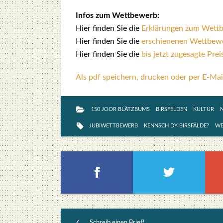
Infos zum Wett­be­werb:
Hier fin­den Sie die
Erklä­run­gen zum Wett­
Hier fin­den Sie die
erschie­ne­nen Wett­be­w
Hier fin­den Sie die
bis jetzt zuge­sag­te Prei­
Als pdf speichern, drucken oder per E-Mai
150 JOOR BLÄTZBUMS
BIRSFELDEN
KULTUR
JUBIWETTBEWERB
KENNSCH DY BIRSFÄLDE?
WE
Schreib einen Brief!