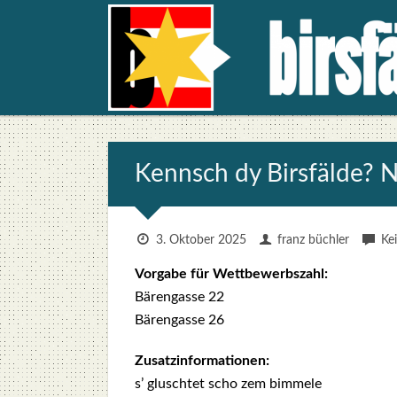
Kennsch dy Birs­fäl­de? N
3. Oktober 2025
franz büchler
Ke
Vor­ga­be für Wett­be­werbs­zahl:
Bären­gas­se 22
Bären­gas­se 26
Zusatz­in­for­ma­tio­nen:
s’ glusch­tet scho zem bim­me­le