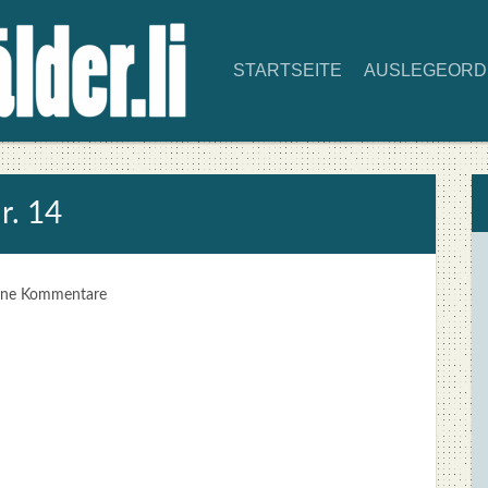
START­SEI­TE
AUS­LE­GE­OR
r. 14
ine Kommentare