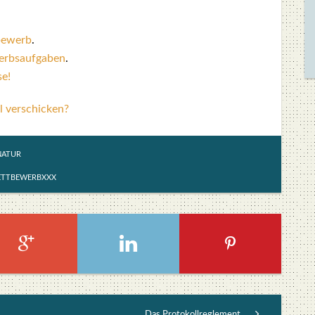
be­werb
.
erbs­auf­ga­ben
.
se!
l verschicken?
NATUR
TTBEWERBXXX
Das Protokollreglement