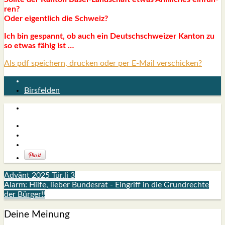
ren?
Oder eigent­lich die Schweiz?
Ich bin gespannt, ob auch ein Deutsch­schwei­zer Kan­ton zu
so etwas fähig ist …
Als pdf speichern, drucken oder per E-Mail verschicken?
Birsfelden
Advänt 2025 Tür.li 3
Alarm: Hilfe, lieber Bundesrat - Eingriff in die Grundrechte
der Bürger!!
Deine Meinung