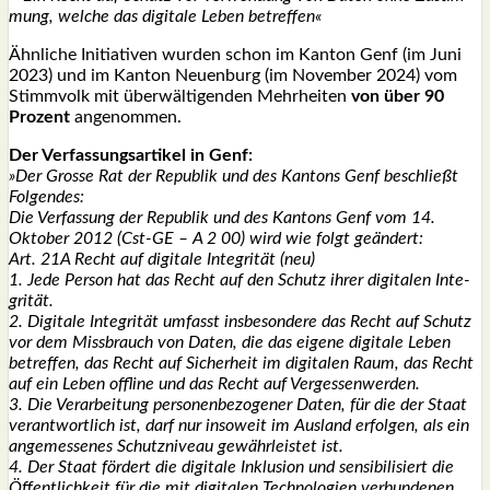
mung, wel­che das digi­ta­le Leben betref­fen«
Ähn­li­che Initia­ti­ven wur­den schon im Kan­ton Genf (im Juni
2023) und im Kan­ton Neu­en­burg (im Novem­ber 2024) vom
Stimm­volk mit über­wäl­ti­gen­den Mehr­hei­ten
von über 90
Pro­zent
ange­nom­men.
Der Ver­fas­sungs­ar­ti­kel in Genf:
»Der Gros­se Rat der Repu­blik und des Kan­tons Genf beschließt
Fol­gen­des:
Die Ver­fas­sung der Repu­blik und des Kan­tons Genf vom 14.
Okto­ber 2012 (Cst-GE – A 2 00) wird wie folgt geän­dert:
Art. 21A Recht auf digi­ta­le Inte­gri­tät (neu)
1. Jede Per­son hat das Recht auf den Schutz ihrer digi­ta­len Inte­
gri­tät.
2. Digi­ta­le Inte­gri­tät umfasst ins­be­son­de­re das Recht auf Schutz
vor dem Miss­brauch von Daten, die das eige­ne digi­ta­le Leben
betref­fen, das Recht auf Sicher­heit im digi­ta­len Raum, das Recht
auf ein Leben off­line und das Recht auf Ver­ges­sen­wer­den.
3. Die Ver­ar­bei­tung per­so­nen­be­zo­ge­ner Daten, für die der Staat
ver­ant­wort­lich ist, darf nur inso­weit im Aus­land erfol­gen, als ein
ange­mes­se­nes Schutz­ni­veau gewähr­leis­tet ist.
4. Der Staat för­dert die digi­ta­le Inklu­si­on und sen­si­bi­li­siert die
Öffent­lich­keit für die mit digi­ta­len Tech­no­lo­gien ver­bun­de­nen