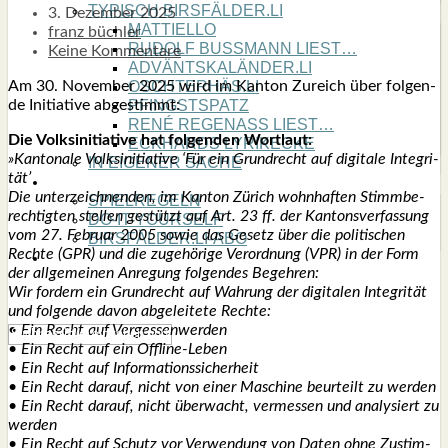
TYPISCH BIRSFÄLDER.LI
3. Dezember 2025
MATTIELLO
franz büchler
RUDOLF BUSS­MANN LIEST…
Keine Kommentare
ADVÄNTSKALÄNDER.LI
Am 30. Novem­ber 2025 wird im Kan­ton Zureich über fol­gen­
OSCHTERHÄS.LI
de Initia­ti­ve abge­stimmt:
PFINGST­SPATZ
RENÉ REGEN­ASS LIEST…
Die Volks­in­itia­ti­ve hat fol­gen­den Wort­laut:
ECK­HARDS LYRIK­ECKE
»Kan­to­na­le Volks­in­itia­ti­ve ‘Für ein Grund­recht auf digi­ta­le Inte­gri­
IN EIGE­NER SACHE
tät’
SO GOOT’S
Die unter­zeich­nen­den, im Kan­ton Zürich wohn­haf­ten Stimm­be­
SPIEL­RE­GELN
rech­tig­ten stel­len gestützt auf Art. 23 ff. der Kan­tons­ver­fas­sung
DO-IT-YOUR­S­ELF
vom 27. Febru­ar 2005 sowie das Gesetz über die poli­ti­schen
BIRSFÄLDER.LI-ABO
Rech­te (GPR) und die zuge­hö­ri­ge Ver­ord­nung (VPR) in der Form
SHOUT­BOX
der all­ge­mei­nen Anre­gung fol­gen­des Begeh­ren:
Wir for­dern ein Grund­recht auf Wah­rung der digi­ta­len Inte­gri­tät
und fol­gen­de davon abge­lei­te­te Rech­te:
• Ein Recht auf Ver­ges­sen­wer­den
• Ein Recht auf ein Off­line-Leben
• Ein Recht auf Infor­ma­ti­ons­si­cher­heit
• Ein Recht dar­auf, nicht von einer Maschi­ne beur­teilt zu wer­den
• Ein Recht dar­auf, nicht überwacht, ver­mes­sen und ana­ly­siert zu
wer­den
• Ein Recht auf Schutz vor Ver­wen­dung von Daten ohne Zustim­