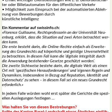
ter oder Bil­le­t­au­to­ma­ten für den öffent­li­chen Ver­kehr
• Mög­lich­keit zum Ein­spruch bei der auto­ma­ti­sier­ten Ableh­
nung von Bewer­bun­gen durch
künst­li­che Intel­li­genz
Ein Kom­men­tar auf swissinfo.ch:
»Flo­rence Guil­laume, Rechts­pro­fes­so­rin an der Uni­ver­si­tät Neu­
en­burg, erklärt, dass die Situa­ti­on auf zwei Arten betrach­tet wer­
den kann.
Die ers­te besteht dar­in, die Online-Rech­te ein­fach als Erwei­te­
rung des Grund­rechts auf kör­per­li­che und geis­ti­ge Unver­sehrt­heit
zu betrach­ten. In die­sem Fall kann die ‘digi­ta­le Inte­gri­tät durch
die Anwen­dung bestehen­der Geset­ze geschützt wer­den’.
Die zwei­te Sicht­wei­se bestehe dar­in, die digi­ta­le Welt als einen
Ort mit ’spe­zi­fi­schen Her­aus­for­de­run­gen’ und ‘eige­nen Regeln und
Dyna­mi­ken, ins­be­son­de­re in Bezug auf Repu­ta­ti­on, Iden­ti­tät und
Daten­schutz’ zu sehen – in die­sem Fall sei ein neu­es Grund­recht
erfor­der­lich.«
In jedem Fal­le wür­den wohl erst spä­ter die Gerich­te die spe­zi­
el­len Aus­le­gun­gen fest­le­gen …
Was hal­ten Sie von die­sen Bestre­bun­gen?
Soll­te der Kan­ton Basel-Land­schaft etwas Ähn­li­ches ein­füh­