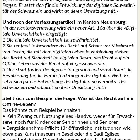
Fra­gen. Er setzt sich für die Ent­wick­lung der digi­ta­len Sou­ve­rä­ni­
tät der Schweiz ein und wirkt an deren Umset­zung mit.«
Und noch der Ver­fas­sungs­ar­ti­kel im Kan­ton Neu­en­burg:
»In der Kan­tons­ver­fas­sung wird ein neu­er Art. 10a über die «Digi­
ta­le Unver­sehrt­heit» ein­ge­fügt:
1 Die digi­ta­le Unver­sehrt­heit ist gewähr­leis­tet.
2 Sie umfasst ins­be­son­de­re das Recht auf Schutz vor Miss­brauch
von Daten, die mit dem digi­ta­len Leben in Ver­bin­dung ste­hen,
das Recht auf Sicher­heit im digi­ta­len Raum, das Recht auf ein
Off­line-Leben und das Recht auf Ver­ges­sen­wer­den.
3 Der Staat för­dert die digi­ta­le Inte­gra­ti­on und sen­si­bi­li­siert die
Bevöl­ke­rung für die Her­aus­for­de­run­gen der digi­ta­len Welt. Er
setzt sich für die Ent­wick­lung der digi­ta­len Sou­ve­rä­ni­tät der
Schweiz ein und arbei­tet an ihrer Umset­zung mit.«
Stellt sich zum Bei­spiel die Fra­ge: Was ist das Recht auf ein
Off­line-Leben?
Das könn­te zum Bei­spiel beinhal­ten:
• Kein Zwang zur Nut­zung eines Han­dys, weder für Erwach­
se­ne, noch für Kin­der oder Senio­rin­nen und Senio­ren
• Bar­geld­an­nah­me-Pflicht für öffent­li­che Insti­tu­tio­nen wie
etwa das Kunst­mu­se­um in Basel oder die Badi Egli­see
• Erhalt wich­ti­ger Dienst­leis­tun­gen wie z. B. Behör­den­schal­