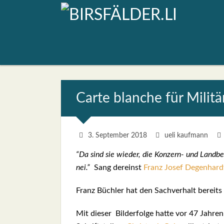
Car­te blan­che für Mili­tä
3. September 2018
ueli kaufmann
“Da sind sie wie­der, die Kon­zern- und Land­be­
nei.”
Sang der­einst
Franz Josef Degen­hard
Franz Büch­ler hat den Sach­ver­halt bereits
Mit die­ser Bil­der­fol­ge hat­te vor 47 Jah­r