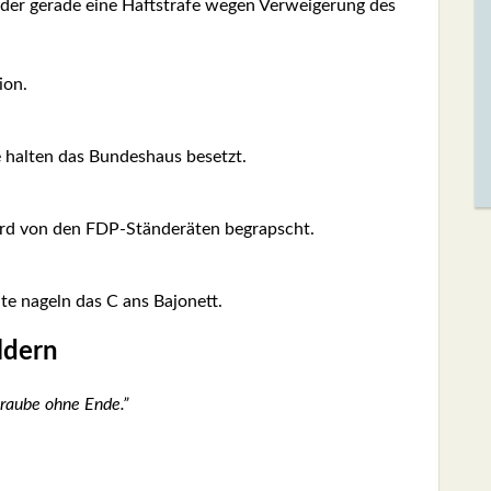
, der gera­de eine Haft­stra­fe wegen Ver­wei­ge­rung des
­on.
e hal­ten das Bun­des­haus besetzt.
ird von den FDP-Stän­de­rä­ten begrapscht.
te nageln das C ans Bajo­nett.
l­dern
chrau­be ohne Ende.”