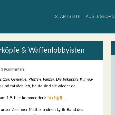
START­SEI­TE
AUS­LE­GE­OR
r­köp­fe & Waf­fen­lob­by­is­ten
3 Kommentare
sit­zer, Gene­rä­le, Pfaf­fen, Pan­zer. Die bekann­te Kum­pa­
t
und tat­säch­lich, heu­te sind sie wie­der da.
 am 1.9. hier kom­men­tiert:
*#+§@¶ …
en unser Zeich­ner Mat­ti­el­lo einen Lyrik-Band des