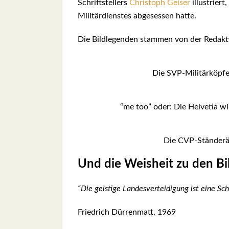
Schrift­stel­lers
Chris­toph Gei­ser
illus­triert
Mili­tär­diens­tes abge­ses­sen hat­te.
Die Bild­le­gen­den stam­men von der Redak­ti
Die SVP-Mili­tär­köp­f
“me too” oder: Die Hel­ve­tia w
Die CVP-Stän­de­rä­
Und die Weis­heit zu den Bi
“Die geis­ti­ge Lan­des­ver­tei­di­gung ist eine S
Fried­rich Dür­ren­matt, 1969