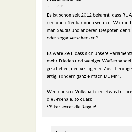
SEP. 3, 2018
Es ist schon seit 2012 bekannt, dass RUAG-
den und offen­bar noch wer­den. War­um t
man Sau­dis und ande­ren Des­po­ten denn, da
oder sogar ver­schen­ken?
.
Es wäre Zeit, dass sich unse­re Par­la­men­ta­
mehr Frie­den und weni­ger Waf­fen­han­del
gesche­hen, den ver­lo­ge­nen Zusi­che­run­ge
ar­tig, son­dern ganz ein­fach DUMM.
.
Wenn unse­re Volks­par­tei­en etwas für uns
die Arse­na­le, so qua­si:
Völ­ker leeret die Rega­le!