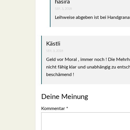
hasira
SEP. 3, 2018
Leih­wei­se abge­ben ist bei Hand­gra­n
Kästli
SEP. 3, 2018
Geld vor Moral , immer noch ! Die Mehr­heit
nicht fähig klar und unab­hän­gig zu ent­sc
beschä­mend !
Deine Meinung
Kommentar
*