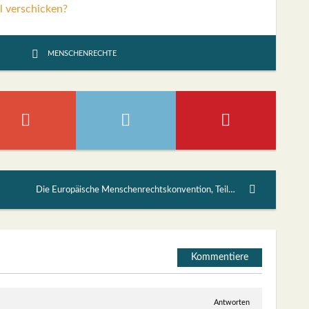
l verschicken?
MENSCHENRECHTE
Die Europäische Menschenrechtskonvention, Teil 1: Es begann mit einer Erstaugustrede
Kommentiere
Antworten