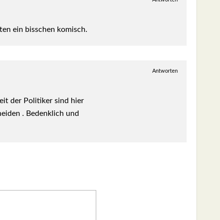
a­ten ein biss­chen komisch.
Antworten
 der Poli­ti­ker sind hier
hei­den . Bedenk­lich und