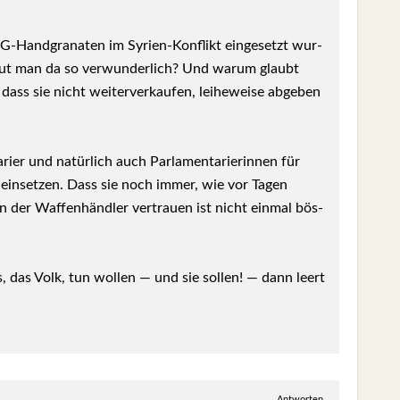
Hand­gra­na­ten im Syri­en-Kon­flikt ein­ge­setzt wur­
ut man da so ver­wun­der­lich? Und war­um glaubt
ss sie nicht wei­ter­ver­kau­fen, lei­he­wei­se abge­ben
ri­er und natür­lich auch Par­la­men­ta­rie­rin­nen für
 ein­set­zen. Dass sie noch immer, wie vor Tagen
n der Waf­fen­händ­ler ver­trau­en ist nicht ein­mal bös­
, das Volk, tun wol­len — und sie sol­len! — dann leert
Antworten