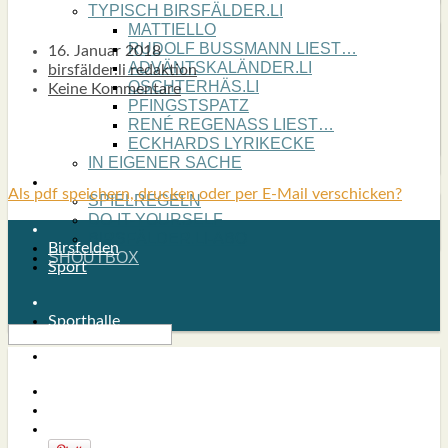
TYPISCH BIRSFÄLDER.LI
MATTIELLO
RUDOLF BUSS­MANN LIEST…
16. Januar 2018
ADVÄNTSKALÄNDER.LI
birsfälder.li redaktion
OSCHTERHÄS.LI
Keine Kommentare
PFINGST­SPATZ
RENÉ REGEN­ASS LIEST…
ECK­HARDS LYRIK­ECKE
IN EIGE­NER SACHE
SO GOOT’S
Als pdf speichern, drucken oder per E-Mail verschicken?
SPIEL­RE­GELN
DO-IT-YOUR­S­ELF
BIRSFÄLDER.LI-ABO
Birsfelden
SHOUT­BOX
Sport
Sporthalle