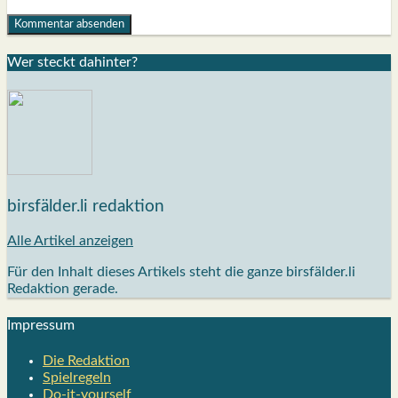
Wer steckt dahin­ter?
birsfälder.li redaktion
Alle Artikel anzeigen
Für den Inhalt dieses Artikels steht die ganze birsfälder.li
Redaktion gerade.
Impres­sum
Die Redak­ti­on
Spiel­re­geln
Do-it-your­s­elf