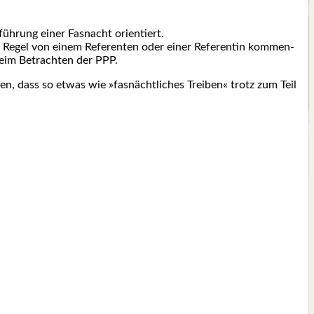
h­rung einer Fas­nacht ori­en­tiert.
r Regel von einem Refe­ren­ten oder einer Refe­ren­tin kom­men­
en beim Betrach­ten der PPP.
en, dass so etwas wie »fas­nächt­li­ches Trei­ben« trotz zum Teil