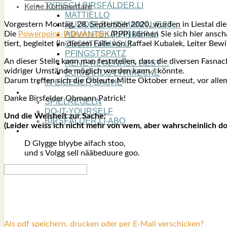
TYPISCH BIRSFÄLDER.LI
Keine Kommentare
MATTIELLO
Vor­ges­tern Mon­tag, 28. Sep­tem­ber 2020, wur­den in Lies­tal die
RUDOLF BUSS­MANN LIEST…
Die
Powerpoint-Präsentation
(PPP) kön­nen Sie sich hier anscha
ADVÄNTSKALÄNDER.LI
tiert, beglei­tet (in die­sem Fal­le von Raf­fa­el Kuba­lek, Lei­ter Be
OSCHTERHÄS.LI
PFINGST­SPATZ
An die­ser Stel­le kann man fest­stel­len, dass die diver­sen Fas­n
RENÉ REGEN­ASS LIEST…
wid­ri­ger Umstän­de mög­lich wer­den kann / könn­te.
ECK­HARDS LYRIK­ECKE
Dar­um tref­fen sich die Obleu­te Mit­te Okto­ber erneut, vor all
IN EIGE­NER SACHE
SO GOOT’S
Dan­ke Birs­fel­der Obmann Patrick!
SPIEL­RE­GELN
DO-IT-YOUR­S­ELF
Und die Weis­heit zur Sache:
BIRSFÄLDER.LI-ABO
(Lei­der weiss ich nicht mehr von wem, aber wahr­schein­lich do
SHOUT­BOX
D Glyg­ge bly­y­be aifach stoo,
und s Volgg sell nää­be­du­ure goo.
Als pdf speichern, drucken oder per E-Mail verschicken?