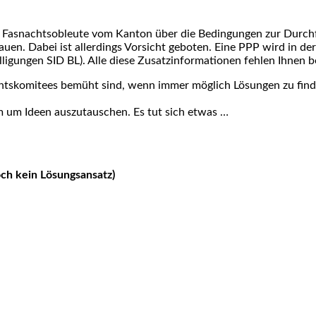
 Fas­nachts­ob­leu­te vom Kan­ton über die Bedin­gun­gen zur Durch­fü
u­en. Dabei ist aller­dings Vor­sicht gebo­ten. Eine PPP wird in de
wil­li­gun­gen SID BL). Alle die­se Zusatz­in­for­ma­tio­nen feh­len Ihn
achts­ko­mi­tees bemüht sind, wenn immer mög­lich Lösun­gen zu fin­d
em um Ideen aus­zu­tau­schen. Es tut sich etwas …
ch kein Lösungs­an­satz)