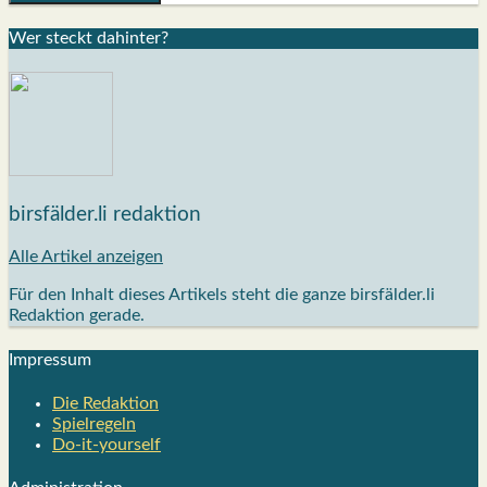
Wer steckt dahin­ter?
birsfälder.li redaktion
Alle Artikel anzeigen
Für den Inhalt dieses Artikels steht die ganze birsfälder.li
Redaktion gerade.
Impres­sum
Die Redak­ti­on
Spiel­re­geln
Do-it-your­s­elf