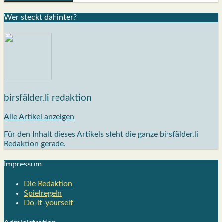
Wer steckt dahin­ter?
birsfälder.li redaktion
Alle Artikel anzeigen
Für den Inhalt dieses Artikels steht die ganze birsfälder.li
Redaktion gerade.
Impres­sum
Die Redak­ti­on
Spiel­re­geln
Do-it-your­s­elf