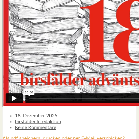
TYPISCH BIRSFÄLDER.LI
MATTIELLO
RUDOLF BUSS­MANN LIEST…
ADVÄNTSKALÄNDER.LI
OSCHTERHÄS.LI
PFINGST­SPATZ
RENÉ REGEN­ASS LIEST…
ECK­HARDS LYRIK­ECKE
IN EIGE­NER SACHE
SO GOOT’S
SPIEL­RE­GELN
DO-IT-YOUR­S­ELF
BIRSFÄLDER.LI-ABO
SHOUT­BOX
18. Dezember 2025
birsfälder.li redaktion
Keine Kommentare
Als pdf speichern, drucken oder per E-Mail verschicken?