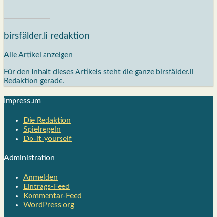
birsfälder.li redaktion
Alle Artikel anzeigen
Für den Inhalt dieses Artikels steht die ganze birsfälder.li
Redaktion gerade.
Impres­sum
Die Redak­ti­on
Spiel­re­geln
Do-it-your­s­elf
Admi­nis­tra­ti­on
Anmelden
Eintrags-Feed
Kommentar-Feed
WordPress.org