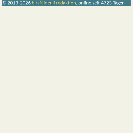
© 2013-2026
birsfälder.li redaktion
, online seit 4723 Tagen