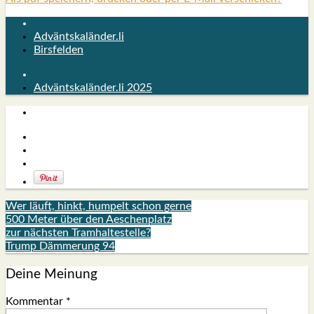
Adväntskaländer.li
Birsfelden
Adväntskaländer.li 2025
Wer läuft, hinkt, humpelt schon gerne
500 Meter über den Aeschenplatz
zur nächsten Tramhaltestelle?
Trump Dämmerung 94
Deine Meinung
Kommentar
*