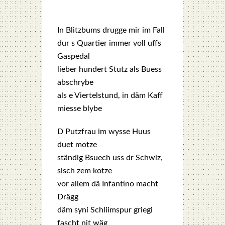
In Blitz­bums drug­ge mir im Fall
dur s Quar­tier immer voll uffs
Gas­pe­dal
lie­ber hun­dert Stutz als Buess
abschry­be
als e Vier­tel­stund, in däm Kaff
mies­se bly­be
D Putz­frau im wys­se Huus
duet mot­ze
stän­dig Bsuech uss dr Schwiz,
sisch zem kot­ze
vor allem dä Infan­ti­no macht
Drägg
däm syni Schli­im­spur grie­gi
fascht nit wäg