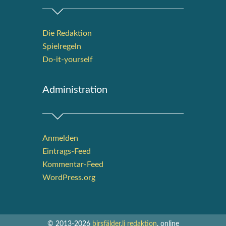
Die Redak­ti­on
Spiel­re­geln
Do-it-your­s­elf
Admi­nis­tra­ti­on
Anmelden
Eintrags-Feed
Kommentar-Feed
WordPress.org
© 2013-2026
birsfälder.li redaktion
, online