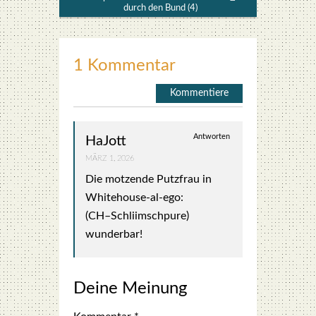
durch den Bund (4)
1 Kommentar
Kommentiere
Antworten
HaJott
MÄRZ 1, 2026
Die mot­zen­de Putz­frau in
Whi­te­house-al-ego:
(CH–Schliimschpure)
wun­der­bar!
Deine Meinung