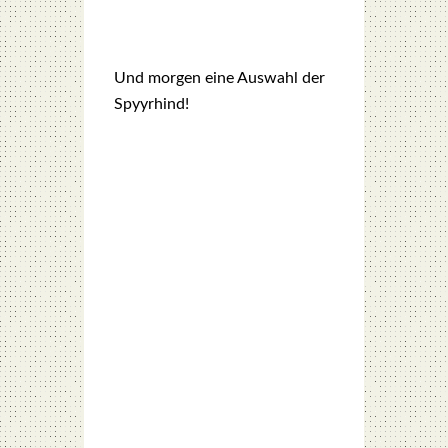
Und mor­gen eine Aus­wahl der
Spy­yr­hind!