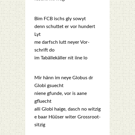
Bim FCB ischs gly sowyt
denn schutt­et er vor hun­dert
Lyt
me darfsch lutt ney­er Vor­
schrift do
im Tabäl­le­käl­ler nit iine lo
Mir hänn im neye Glo­bus dr
Glo­bi gsuecht
niene gfun­de, vor is aane
gfluecht
alli Glo­bi hai­ge, dasch no wit­zig
e baar Hüü­ser witer Gross­root­
sit­zig